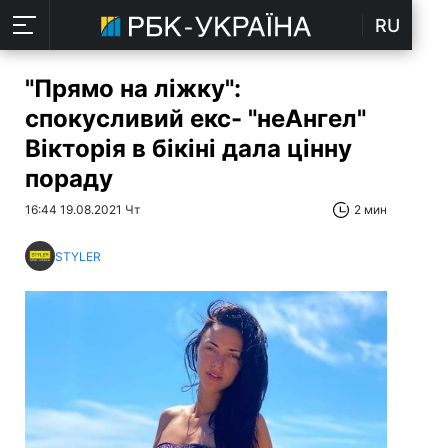
RU
"Прямо на ліжку":
спокусливий екс- "неАнгел"
Вікторія в бікіні дала цінну
пораду
16:44 19.08.2021 Чт
2 мин
STYLER