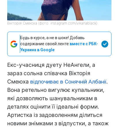
Вікторія Смеюха (фото: instagram.com/vikanablack)
Будь в курсе, а не в шоке! Добавь
содержание своей ленте
вместе с РБК-
Украина в Google
Екс-учасниця дуету НеАнгели, а
зараз сольна співачка Вікторія
Смеюха
відпочиває в Сонячній Албанії
.
Вона ретельно вигулює купальники,
які дозволяють шанувальникам в
деталях оцінити її ідеальні форми.
Артистка із задоволенням ділиться
новими знімками з відпустки, а також