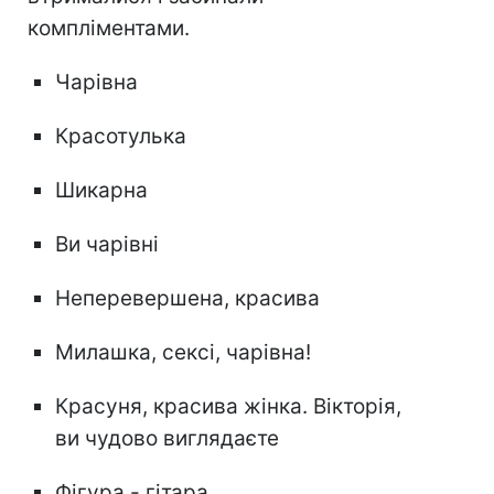
компліментами.
Чарівна
Красотулька
Шикарна
Ви чарівні
Неперевершена, красива
Милашка, сексі, чарівна!
Красуня, красива жінка. Вікторія,
ви чудово виглядаєте
Фігура - гітара