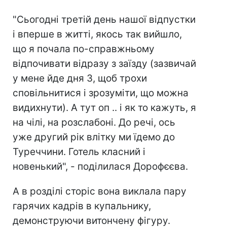
"Сьогодні третій день нашої відпустки
і вперше в житті, якось так вийшло,
що я почала по-справжньому
відпочивати відразу з заїзду (зазвичай
у мене йде дня 3, щоб трохи
сповільнитися і зрозуміти, що можна
видихнути). А тут оп .. і як то кажуть, я
на чілі, на розслабоні. До речі, ось
уже другий рік влітку ми їдемо до
Туреччини. Готель класний і
новенький", - поділилася Дорофєєва.
А в розділі сторіс вона виклала пару
гарячих кадрів в купальнику,
демонструючи витончену фігуру.