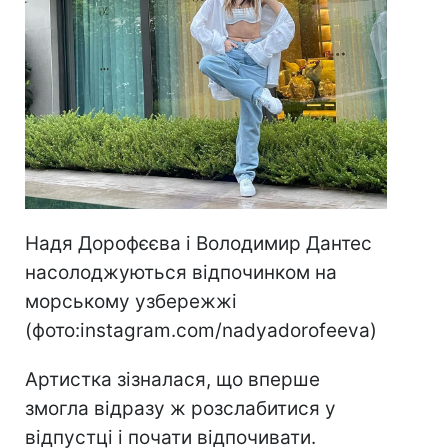
Надя Дорофєєва і Володимир Дантес
насолоджуються відпочинком на
морському узбережжі
(фото:instagram.com/nadyadorofeeva)
Артистка зізналася, що вперше
змогла відразу ж розслабитися у
відпустці і почати відпочивати.