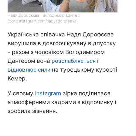
Надя Дорофєєва і Володимир Дантес
(фото:instagram.com/nadyadorofeeva)
Українська співачка Надя Дорофєєва
вирушила в довгоочікувану відпустку
- разом з чоловіком Володимиром
Дантесом вона
розслабляється і
відновлює сили
на турецькому курорті
Кемер.
У своєму
Instagram
зірка поділилася
атмосферними кадрами з відпочинку і
зробила зізнання.