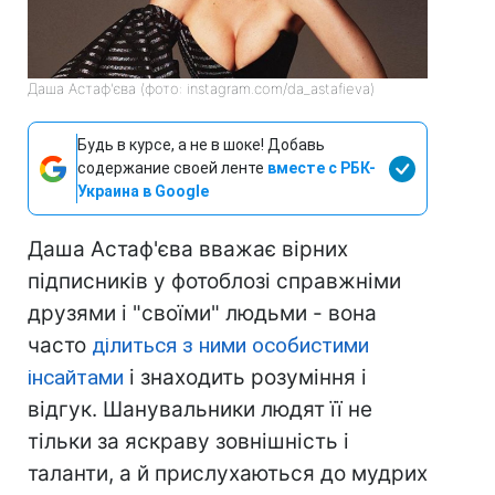
Даша Астаф'єва (фото: instagram.com/da_astafieva)
Будь в курсе, а не в шоке! Добавь
содержание своей ленте
вместе с РБК-
Украина в Google
Даша Астаф'єва вважає вірних
підписників у фотоблозі справжніми
друзями і "своїми" людьми - вона
часто
ділиться з ними особистими
інсайтами
і знаходить розуміння і
відгук. Шанувальники людят її не
тільки за яскраву зовнішність і
таланти, а й прислухаються до мудрих