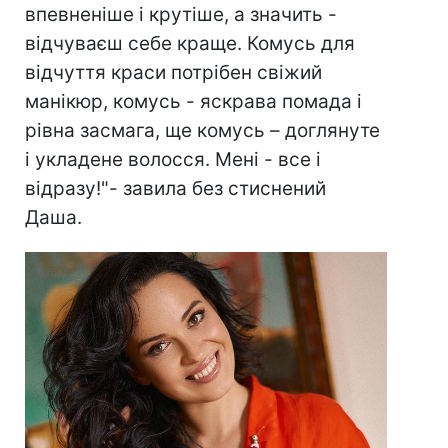
впевненіше і крутіше, а значить -
відчуваєш себе краще. Комусь для
відчуття краси потрібен свіжий
манікюр, комусь - яскрава помада і
рівна засмага, ще комусь – доглянуте
і укладене волосся. Мені - все і
відразу!"- завила без стиснений
Даша.