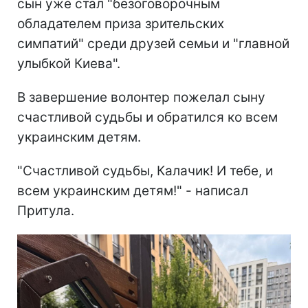
сын уже стал "безоговорочным
обладателем приза зрительских
симпатий" среди друзей семьи и "главной
улыбкой Киева".
В завершение волонтер пожелал сыну
счастливой судьбы и обратился ко всем
украинским детям.
"Счастливой судьбы, Калачик! И тебе, и
всем украинским детям!" - написал
Притула.