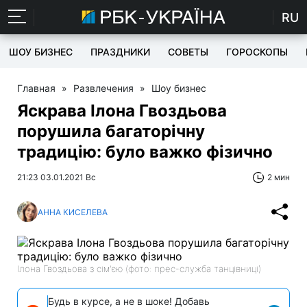
RU
ШОУ БИЗНЕС
ПРАЗДНИКИ
СОВЕТЫ
ГОРОСКОПЫ
Главная
»
Развлечения
»
Шоу бизнес
Яскрава Ілона Гвоздьова
порушила багаторічну
традицію: було важко фізично
21:23 03.01.2021 Вс
2 мин
АННА КИСЕЛЕВА
Ілона Гвоздьова з сім'єю (фото: прес-служба танцівниці)
Будь в курсе, а не в шоке! Добавь