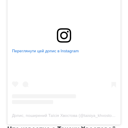
Переглянути цей допис в Instagram
Допис, поширений Таїсія Хвостова (@taisiya_khvostova)