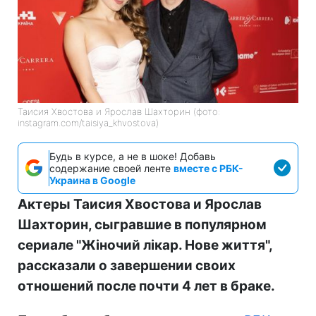
Таисия Хвостова и Ярослав Шахторин (фото:
instagram.com/taisiya_khvostova)
Будь в курсе, а не в шоке! Добавь
содержание своей ленте
вместе с РБК-
Украина в Google
Актеры Таисия Хвостова и Ярослав
Шахторин, сыгравшие в популярном
сериале "Жіночий лікар. Нове життя",
рассказали о завершении своих
отношений после почти 4 лет в браке.