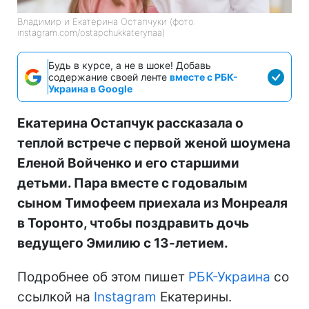
Владимир и Екатерина Остапчуки (фото:
instagram.com/ostapchukkaterynaa)
Будь в курсе, а не в шоке! Добавь
содержание своей ленте
вместе с РБК-
Украина в Google
Екатерина Остапчук рассказала о
теплой встрече с первой женой шоумена
Еленой Войченко и его старшими
детьми. Пара вместе с годовалым
сыном Тимофеем приехала из Монреаля
в Торонто, чтобы поздравить дочь
ведущего Эмилию с 13-летием.
Подробнее об этом пишет
РБК-Украина
со
ссылкой на
Instagram
Екатерины.