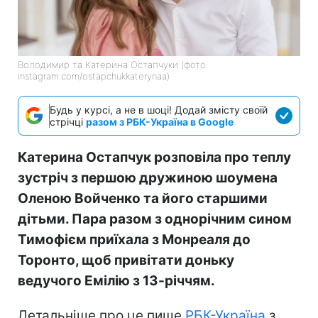
Володимир та Катерина Остапчуки (фото:
instagram.com/ostapchukkaterynaa)
Будь у курсі, а не в шоці! Додай змісту своїй
стрічці
разом з РБК-Україна в Google
Катерина Остапчук розповіла про теплу
зустріч з першою дружиною шоумена
Оленою Войченко та його старшими
дітьми. Пара разом з однорічним сином
Тимофієм приїхала з Монреаля до
Торонто, щоб привітати доньку
ведучого Емілію з 13-річчям.
Детальніше про це пише
РБК-Україна
з