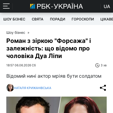
UA
ШОУ БІЗНЕС
СВЯТА
ПОРАДИ
ГОРОСКОПИ
ЦІКАВ
Шоу бізнес
»
Роман з зіркою "Форсажа" і
залежність: що відомо про
чоловіка Дуа Ліпи
18:57 06.06.2026 Сб
3 хв
Відомий нині актор мріяв бути солдатом
НАТАЛЯ КРИЖАНІВСЬКА