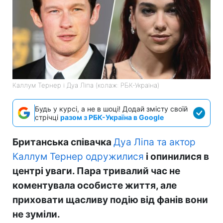
Каллум Тернер і Дуа Ліпа (колаж: РБК-Україна)
Будь у курсі, а не в шоці! Додай змісту своїй
стрічці
разом з РБК-Україна в Google
Британська співачка
Дуа Ліпа та актор
Каллум Тернер одружилися
і опинилися в
центрі уваги. Пара тривалий час не
коментувала особисте життя, але
приховати щасливу подію від фанів вони
не зуміли.