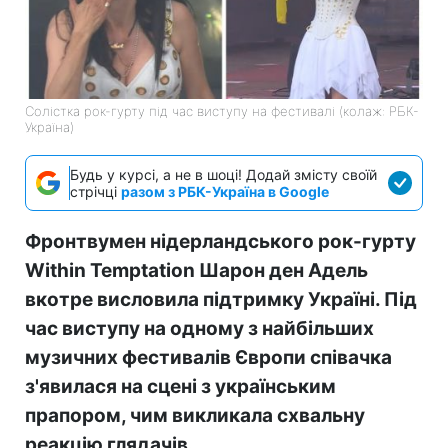
Солістка рок-гурту під час виступу на фестивалі (колаж: РБК-
Україна)
Будь у курсі, а не в шоці! Додай змісту своїй
стрічці
разом з РБК-Україна в Google
Фронтвумен нідерландського рок-гурту
Within Temptation Шарон ден Адель
вкотре висловила підтримку Україні. Під
час виступу на одному з найбільших
музичних фестивалів Європи співачка
з'явилася на сцені з українським
прапором, чим викликала схвальну
реакцію глядачів.