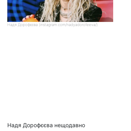
Надя Дорофєєва (instagram.com/nadyadorofeeva/)
Надя Дорофєєва нещодавно