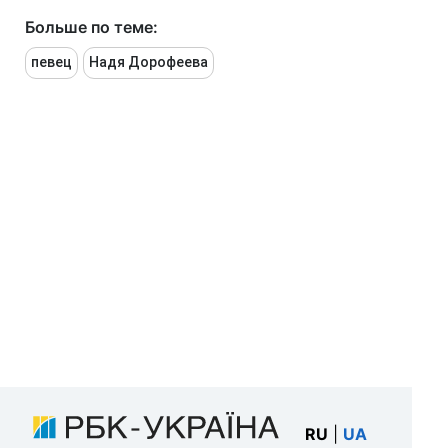
Больше по теме:
певец
Надя Дорофеева
RU
|
UA