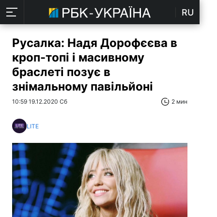
RU
Русалка: Надя Дорофєєва в
кроп-топі і масивному
браслеті позує в
знімальному павільйоні
10:59 19.12.2020 Сб
2 мин
LITE