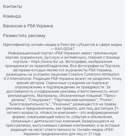
Контакты
Команда
Вакансии в РБК-Украина
Разместить рекламу
Идентификатор онлайн-медиа в Реестре субъектов в сфере медиа
— R40-05347
Информационный портал «РБК-Украина» имеет трехязычную
версию (украинскую, русскую и английскую), главная страница
портала –
https://www.rbc.ua
. Фотографии, изображения
принадлежат их правообладателям. Все фотографии на Портале,
авторами которых являются журналисты РБК-Украина,
размещены на условиях лицензии Creative Commons Attribution
4.0 International. Редакция РБК-Украина может не разделять точку
зрения авторов. Оценочные суждения не подлежат
опровержению и подтверждению их правдивости. За
достоверность и содержание рекламы ответственность несет
рекламодатель. Материалы, обозначенные плашкой: "Пресс-
релизы", "Спецпроект", "Партнерский материал", "Promo",
"Благотворительность", "Резонанс" размещаются на правах
рекламы и предназначены, как правило, для лиц, достигших 21-
летнего возраста. «Новости компании» – это информационный
формат, охватывающий новости, события и объявления,
связанные с деятельностью компаний, базирующиеся на
прессрелизах, выпускаемых самими компаниями, и за которые
редакция не несет ответственности. Онлайн-медиа «РБК-
Украина» предназначено для лиц от 21 года.