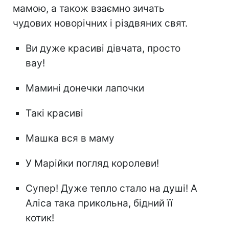
мамою, а також взаємно зичать
чудових новорічних і різдвяних свят.
Ви дуже красиві дівчата, просто
вау!
Мамині донечки лапочки
Такі красиві
Машка вся в маму
У Марійки погляд королеви!
Супер! Дуже тепло стало на душі! А
Аліса така прикольна, бідний її
котик!