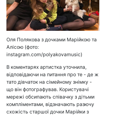
Оля Полякова з дочками Марійкою та
Алісою (фото:
instagram.com/polyakovamusic)
В коментарях артистка уточнила,
відповідаючи на питання про те - де ж
тато дівчаток на сімейному знімку -
що він фотографував. Користувачі
мережі обсипають співачку з дітьми
компліментами, відзначають разючу
схожість старшої дочки Марійки з