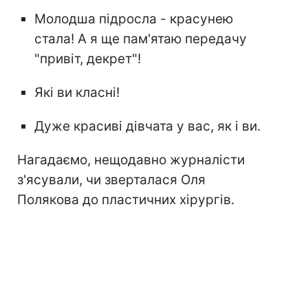
Молодша підросла - красунею
стала! А я ще пам'ятаю передачу
"привіт, декрет"!
Які ви класні!
Дуже красиві дівчата у вас, як і ви.
Нагадаємо, нещодавно журналісти
з'ясували, чи зверталася Оля
Полякова до пластичних хірургів.