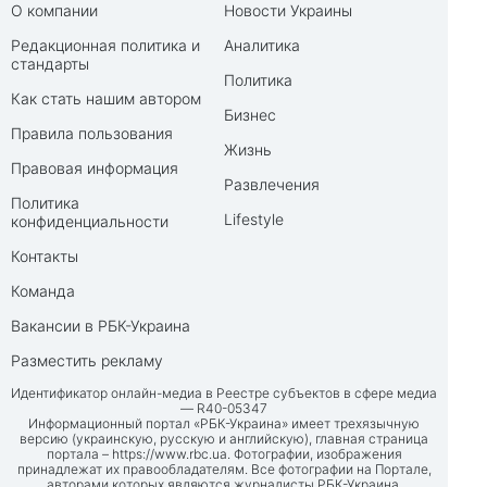
О компании
Новости Украины
Редакционная политика и
Аналитика
стандарты
Политика
Как стать нашим автором
Бизнес
Правила пользования
Жизнь
Правовая информация
Развлечения
Политика
Lifestyle
конфиденциальности
Контакты
Команда
Вакансии в РБК-Украина
Разместить рекламу
Идентификатор онлайн-медиа в Реестре субъектов в сфере медиа
— R40-05347
Информационный портал «РБК-Украина» имеет трехязычную
версию (украинскую, русскую и английскую), главная страница
портала –
https://www.rbc.ua
. Фотографии, изображения
принадлежат их правообладателям. Все фотографии на Портале,
авторами которых являются журналисты РБК-Украина,