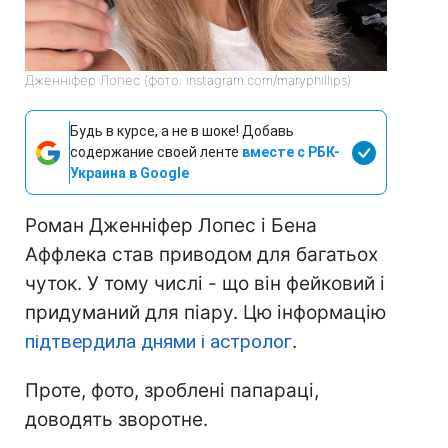
Дженніфер Лопес (фото: instagram.com/maryphillips)
Будь в курсе, а не в шоке! Добавь
содержание своей ленте
вместе с РБК-
Украина в Google
Роман Дженніфер Лопес і Бена
Аффлека став приводом для багатьох
чуток. У тому числі - що він фейковий і
придуманий для піару. Цю інформацію
підтвердила днями і астролог
.
Проте, фото, зроблені папараці,
доводять зворотне.