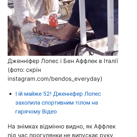
Дженніфер Лопес і Бен Аффлек в Італії
(фото: скрін
instagram.com/bendos_everyday)
І їй майже 52! Дженніфер Лопес
захопила спортивним тілом на
гарячому Відео
На знімках відмінно видно, як Аффлек
під час прогулянки не випускає руку