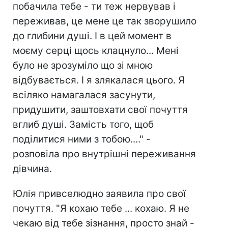
побачила тебе - ти теж нервував і
переживав, це мене це так зворушило
до глибини душі. І в цей момент в
моєму серці щось клацнуло... Мені
було не зрозуміло що зі мною
відбувається. І я злякалася цього. Я
всіляко намагалася засунути,
придушити, заштовхати свої почуття
вглиб душі. Замість того, щоб
поділитися ними з тобою...." -
розповіла про внутрішні переживання
дівчина.
Юлія привселюдно заявила про свої
почуття. "Я кохаю тебе ... кохаю. Я не
чекаю від тебе зізнання, просто знай -