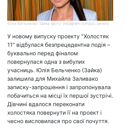
Юлія Бельченко Зайка (фото: instagram.com/julz_seven)
У новому випуску проекту "Холостяк
11" відбулася безпрецедентна подія –
буквально перед фіналом
повернулася одна з вибулих
учасниць. Юлія Бельченко (Зайка)
залишила для Михайла Заливако
записку-запрошення і запропонувала
побачиться на місці їх першої зустрічі.
Дівчині вдалося переконати
холостяка повернути її на проект і
чесно висловилася про свої почуття.