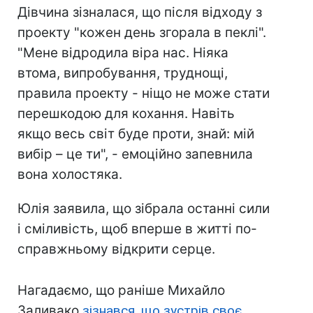
Дівчина зізналася, що після відходу з
проекту "кожен день згорала в пеклі".
"Мене відродила віра нас. Ніяка
втома, випробування, труднощі,
правила проекту - ніщо не може стати
перешкодою для кохання. Навіть
якщо весь світ буде проти, знай: мій
вибір – це ти", - емоційно запевнила
вона холостяка.
Юлія заявила, що зібрала останні сили
і сміливість, щоб вперше в житті по-
справжньому відкрити серце.
Нагадаємо, що раніше Михайло
Заливако
зізнався, що зустрів своє