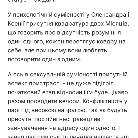
У психологічній сумісності у Олександра і
Ксенії присутня квадратура двох Місяців,
що говорить про відсутність розуміння
один одного, кожен перетягує ковдру на
себе, але при цьому вони люблять
поговорити один з одним.
А ось в сексуальній сумісності присутній
аспект пристрасті - це дуже підігріє
початковий етап відносин і їм буде цікаво
разом проводити вечори. Конфліктність у
парі під високою напругою, так як будуть
присутні постійні несправедливі
звинувачення на адресу один одного. І
завершує сумісність печатка нещастя від