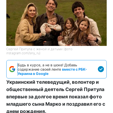
Сергей Притула с женой и детьми (фото:
instagram.com/siriy_ru)
Будь в курсе, а не в шоке! Добавь
содержание своей ленте
вместе с РБК-
Украина в Google
Украинский телеведущий, волонтер и
общественный деятель Сергей Притула
впервые за долгое время показал фото
младшего сына Марко и поздравил его с
днем рождения.