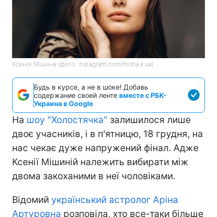
Ксенія Мішина (фото: instagram.com/misha.k.ua)
Будь в курсе, а не в шоке! Добавь
содержание своей ленте
вместе с РБК-
Украина в Google
На
шоу "Холостячка"
залишилося лише
двоє учасників, і в п'ятницю, 18 грудня, на
нас чекає дуже напружений фінал. Адже
Ксенії Мішиній належить вибирати між
двома закоханими в неї чоловіками.
Відомий
український астролог Аріна
Артуровна
розповіла, хто все-таки більше