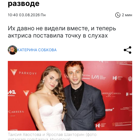
разводе
10:40 03.08.2026 Пн
2 мин
Их давно не видели вместе, и теперь
актриса поставила точку в слухах
КАТЕРИНА СОБКОВА
Таисия Хвостова и Ярослав Шахторин (фото:
instagram.com/taisiya_khvostova)