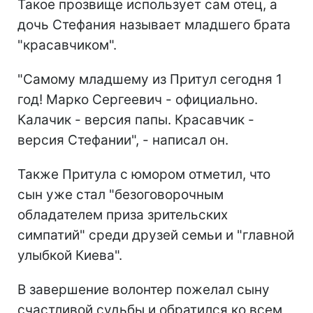
Такое прозвище использует сам отец, а
дочь Стефания называет младшего брата
"красавчиком".
"Самому младшему из Притул сегодня 1
год! Марко Сергеевич - официально.
Калачик - версия папы. Красавчик -
версия Стефании", - написал он.
Также Притула с юмором отметил, что
сын уже стал "безоговорочным
обладателем приза зрительских
симпатий" среди друзей семьи и "главной
улыбкой Киева".
В завершение волонтер пожелал сыну
счастливой судьбы и обратился ко всем