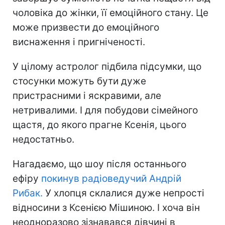
чоловіка до жінки, її емоційного стану. Це
може призвести до емоційного
виснаження і пригніченості.
У цілому астролог підбила підсумки, що
стосунки можуть бути дуже
пристрасними і яскравими, але
нетривалими. І для побудови сімейного
щастя, до якого прагне Ксенія, цього
недостатньо.
Нагадаємо, що шоу після останнього
ефіру
покинув радіоведучий Андрій
Рибак.
У хлопця склалися дуже непрості
відносини з Ксенією Мішиною. І хоча він
неодноразово зізнавався дівчині в