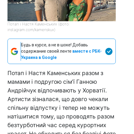
Потап і Настя Каменських (фото:
instagram.com/kamenskux)
Будь в курсе, а не в шоке! Добавь
содержание своей ленте
вместе с РБК-
Украина в Google
Потап і Настя Каменських разом з
мамами і подругою сім'ї Ганною
Андрійчук відпочивають у Хорватії.
Артисти зізналася, що довго чекали
спільну відпустку і тепер не можуть
натішитися тому, що проводять разом
безтурботний час серед курортних
красот. Не обходиться без безлічі фото