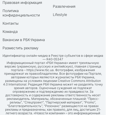
Правовая информация
Развлечения
Политика
Lifestyle
конфиденциальности
Контакты
Команда
Вакансии в РБК-Украина
Разместить рекламу
Идентификатор онлайн-медиа в Реестре субъектов в сфере медиа
— R40-05347
Информационный портал «РБК-Украина» имеет трехязычную
версию (украинскую, русскую и английскую), главная страница
портала –
https://www.rbc.ua
. Фотографии, изображения
принадлежат их правообладателям. Все фотографии на Портале,
авторами которых являются журналисты РБК-Украина,
размещены на условиях лицензии Creative Commons Attribution
4.0 International. Редакция РБК-Украина может не разделять точку
зрения авторов. Оценочные суждения не подлежат
опровержению и подтверждению их правдивости. За
достоверность и содержание рекламы ответственность несет
рекламодатель. Материалы, обозначенные плашкой: "Пресс-
релизы", "Спецпроект", "Партнерский материал", "Promo",
"Благотворительность", "Резонанс" размещаются на правах
рекламы и предназначены, как правило, для лиц, достигших 21-
летнего возраста. «Новости компании» – это информационный