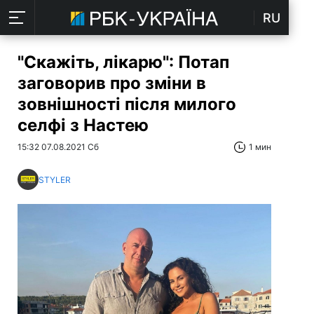
RU
"Скажіть, лікарю": Потап
заговорив про зміни в
зовнішності після милого
селфі з Настею
15:32 07.08.2021 Сб
1 мин
STYLER