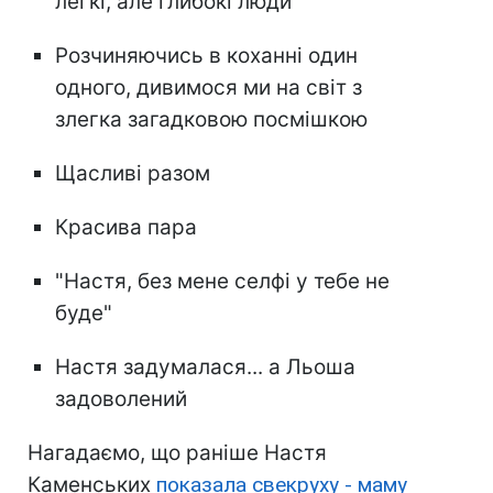
легкі, але глибокі люди
Розчиняючись в коханні один
одного, дивимося ми на світ з
злегка загадковою посмішкою
Щасливі разом
Красива пара
"Настя, без мене селфі у тебе не
буде"
Настя задумалася... а Льоша
задоволений
Нагадаємо, що раніше Настя
Каменських
показала свекруху - маму