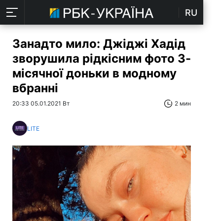
RU
Занадто мило: Джіджі Хадід
зворушила рідкісним фото 3-
місячної доньки в модному
вбранні
20:33 05.01.2021 Вт
2 мин
LITE