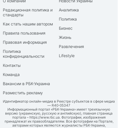
О компании
Новости Украины
Редакционная политика и
Аналитика
стандарты
Политика
Как стать нашим автором
Бизнес
Правила пользования
Жизнь
Правовая информация
Развлечения
Политика
Lifestyle
конфиденциальности
Контакты
Команда
Вакансии в РБК-Украина
Разместить рекламу
Идентификатор онлайн-медиа в Реестре субъектов в сфере медиа
— R40-05347
Информационный портал «РБК-Украина» имеет трехязычную
версию (украинскую, русскую и английскую), главная страница
портала –
https://www.rbc.ua
. Фотографии, изображения
принадлежат их правообладателям. Все фотографии на Портале,
авторами которых являются журналисты РБК-Украина,