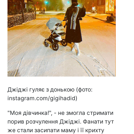
Джіджі гуляє з донькою (фото:
instagram.com/gigihadid)
"Моя дівчинка!", - не змогла стримати
порив розчулення Джіджі. Фанати тут
же стали засипати маму і її крихту