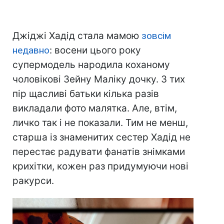
Джіджі Хадід стала мамою
зовсім
недавно
: восени цього року
супермодель народила коханому
чоловікові Зейну Маліку дочку. З тих
пір щасливі батьки кілька разів
викладали фото малятка. Але, втім,
личко так і не показали. Тим не менш,
старша із знаменитих сестер Хадід не
перестає радувати фанатів знімками
крихітки, кожен раз придумуючи нові
ракурси.