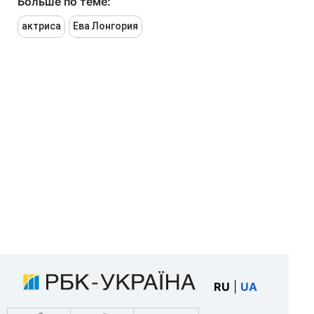
Больше по теме:
актриса
Ева Лонгория
RU
|
UA