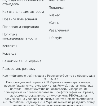
стандарты
Политика
Как стать нашим автором
Бизнес
Правила пользования
Жизнь
Правовая информация
Развлечения
Политика
Lifestyle
конфиденциальности
Контакты
Команда
Вакансии в РБК-Украина
Разместить рекламу
Идентификатор онлайн-медиа в Реестре субъектов в сфере медиа
— R40-05347
Информационный портал «РБК-Украина» имеет трехязычную
версию (украинскую, русскую и английскую), главная страница
портала –
https://www.rbc.ua
. Фотографии, изображения
принадлежат их правообладателям. Все фотографии на Портале,
авторами которых являются журналисты РБК-Украина,
размещены на условиях лицензии Creative Commons Attribution
4.0 International. Редакция РБК-Украина может не разделять точку
зрения авторов. Оценочные суждения не подлежат