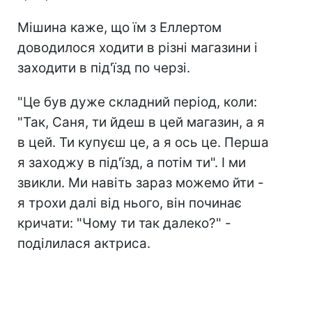
Мішина каже, що їм з Еллертом
доводилося ходити в різні магазини і
заходити в під'їзд по черзі.
"Це був дуже складний період, коли:
"Так, Саня, ти йдеш в цей магазин, а я
в цей. Ти купуєш це, а я ось це. Перша
я заходжу в під'їзд, а потім ти". І ми
звикли. Ми навіть зараз можемо йти -
я трохи далі від нього, він починає
кричати: "Чому ти так далеко?" -
поділилася актриса.