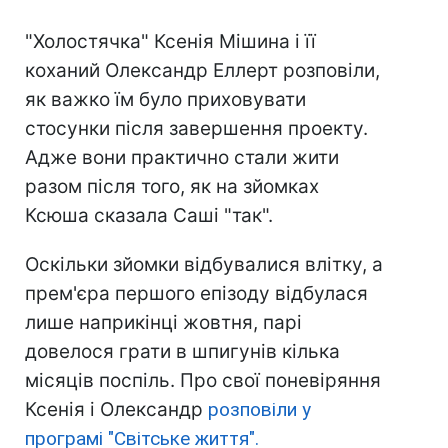
"Холостячка" Ксенія Мішина і її
коханий Олександр Еллерт розповіли,
як важко їм було приховувати
стосунки після завершення проекту.
Адже вони практично стали жити
разом після того, як на зйомках
Ксюша сказала Саші "так".
Оскільки зйомки відбувалися влітку, а
прем'єра першого епізоду відбулася
лише наприкінці жовтня, парі
довелося грати в шпигунів кілька
місяців поспіль. Про свої поневіряння
Ксенія і Олександр
розповіли у
програмі "Світське життя".