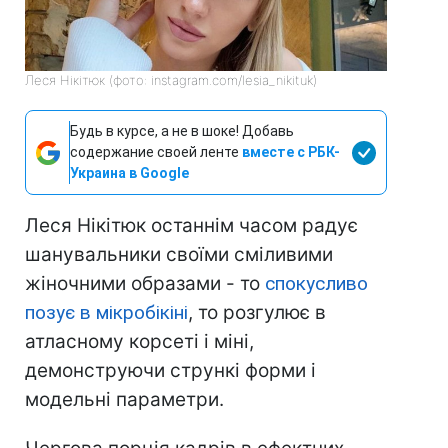
Леся Нікітюк (фото: instagram.com/lesia_nikituk)
Будь в курсе, а не в шоке! Добавь
содержание своей ленте
вместе с РБК-
Украина в Google
Леся Нікітюк останнім часом радує
шанувальники своїми сміливими
жіночними образами - то
спокусливо
позує в мікробікіні
, то розгулює в
атласному корсеті і міні,
демонструючи стрункі форми і
модельні параметри.