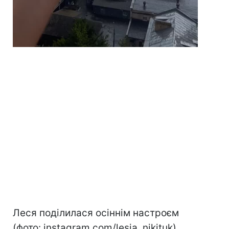
Леся поділилася осіннім настроєм
(фото: instagram.com/lesia_nikituk)