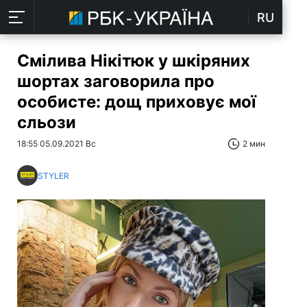
RU
Смілива Нікітюк у шкіряних
шортах заговорила про
особисте: дощ приховує мої
сльози
18:55 05.09.2021 Вс
2 мин
STYLER