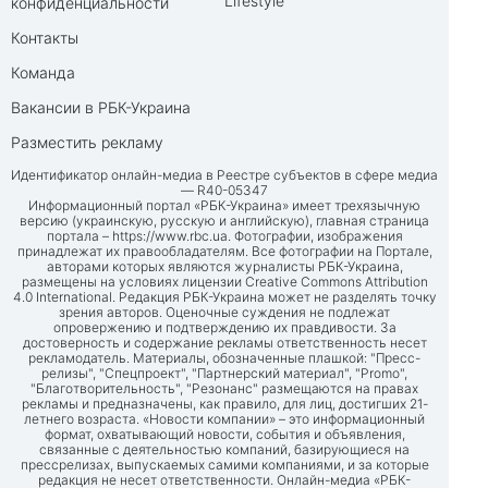
Lifestyle
конфиденциальности
Контакты
Команда
Вакансии в РБК-Украина
Разместить рекламу
Идентификатор онлайн-медиа в Реестре субъектов в сфере медиа
— R40-05347
Информационный портал «РБК-Украина» имеет трехязычную
версию (украинскую, русскую и английскую), главная страница
портала –
https://www.rbc.ua
. Фотографии, изображения
принадлежат их правообладателям. Все фотографии на Портале,
авторами которых являются журналисты РБК-Украина,
размещены на условиях лицензии Creative Commons Attribution
4.0 International. Редакция РБК-Украина может не разделять точку
зрения авторов. Оценочные суждения не подлежат
опровержению и подтверждению их правдивости. За
достоверность и содержание рекламы ответственность несет
рекламодатель. Материалы, обозначенные плашкой: "Пресс-
релизы", "Спецпроект", "Партнерский материал", "Promo",
"Благотворительность", "Резонанс" размещаются на правах
рекламы и предназначены, как правило, для лиц, достигших 21-
летнего возраста. «Новости компании» – это информационный
формат, охватывающий новости, события и объявления,
связанные с деятельностью компаний, базирующиеся на
прессрелизах, выпускаемых самими компаниями, и за которые
редакция не несет ответственности. Онлайн-медиа «РБК-