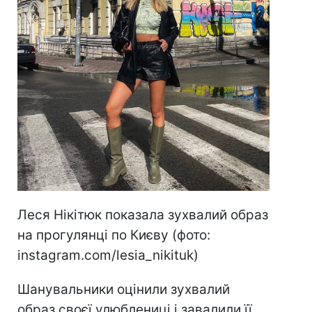
Леся Нікітюк показала зухвалий образ
на прогулянці по Києву (фото:
instagram.com/lesia_nikituk)
Шанувальники оцінили зухвалий
образ своєї улюблениці і завалили її