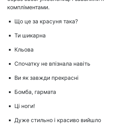
компліментами.
Що це за красуня така?
Ти шикарна
Кльова
Спочатку не впізнала навіть
Ви як завжди прекрасні
Бомба, гармата
Ці ноги!
Дуже стильно і красиво вийшло