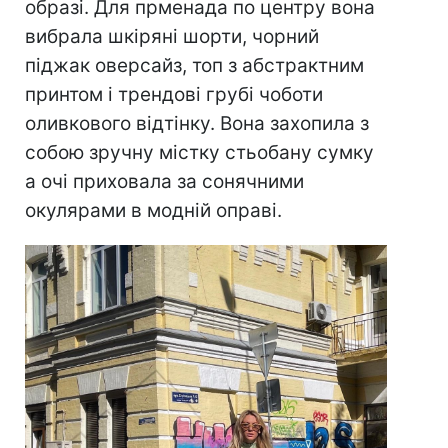
образі. Для прменада по центру вона
вибрала шкіряні шорти, чорний
піджак оверсайз, топ з абстрактним
принтом і трендові грубі чоботи
оливкового відтінку. Вона захопила з
собою зручну містку стьобану сумку
а очі приховала за сонячними
окулярами в модній оправі.