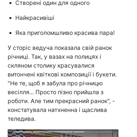
Створені один для одного
Найкрасивіші
Яка приголомшливо красива пара!
У сторіс ведуча показала свій ранок
річниці. Так, у вазах на полицях і
скляном столику красувалися
витончені квіткові композиції і букети.
"Не те, щоб я забула про річницю
весілля... Просто пізно прийшла з
роботи. Але тим прекрасний ранок", -
констатувала натхненна і щаслива
теледива.