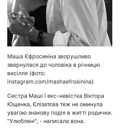
Маша Єфросиніна зворушливо
звернулася до чоловіка в річницю
весілля (фото:
instagram.com/mashaefrosinina)
Сестра Маші і екс-невістка Віктора
Ющенка, Єлізатєва теж не оминула
увагою знакову подія в житті родички.
"Улюблені", - написала вона.