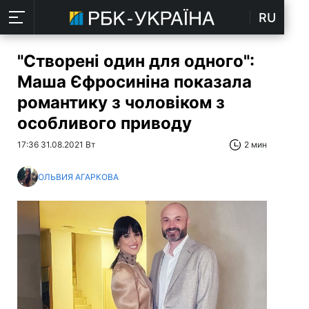
RU
"Створені один для одного":
Маша Єфросиніна показала
романтику з чоловіком з
особливого приводу
17:36 31.08.2021 Вт
2 мин
ОЛЬВИЯ АГАРКОВА