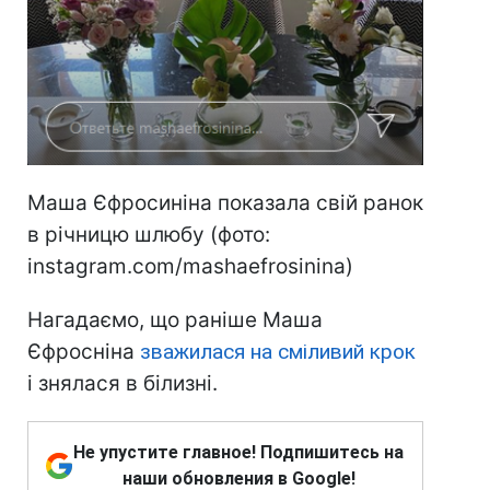
Маша Єфросиніна показала свій ранок
в річницю шлюбу (фото:
instagram.com/mashaefrosinina)
Нагадаємо, що раніше Маша
Єфросніна
зважилася на сміливий крок
і знялася в білизні.
Не упустите главное! Подпишитесь на
наши обновления в Google!