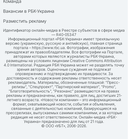
Команда
Вакансии в РБК-Украина
Разместить рекламу
Идентификатор онлайн-медиа в Реестре субъектов в сфере медиа
— R40-05347
Информационный портал «РБК-Украина» имеет трехязычную
версию (украинскую, русскую и английскую), главная страница
портала –
https://www.rbc.ua
. Фотографии, изображения
принадлежат их правообладателям. Все фотографии на Портале,
авторами которых являются журналисты РБК-Украина,
размещены на условиях лицензии Creative Commons Attribution
4.0 International. Редакция РБК-Украина может не разделять точку
зрения авторов. Оценочные суждения не подлежат
опровержению и подтверждению их правдивости. За
достоверность и содержание рекламы ответственность несет
рекламодатель. Материалы, обозначенные плашкой: "Пресс-
релизы", "Спецпроект", "Партнерский материал", "Promo",
"Благотворительность", "Резонанс" размещаются на правах
рекламы и предназначены, как правило, для лиц, достигших 21-
летнего возраста. «Новости компании» – это информационный
формат, охватывающий новости, события и объявления,
связанные с деятельностью компаний, базирующиеся на
прессрелизах, выпускаемых самими компаниями, и за которые
редакция не несет ответственности. Онлайн-медиа «РБК-
Украина» предназначено для лиц от 21 года.
© ООО «УБТ», 2006-2026.