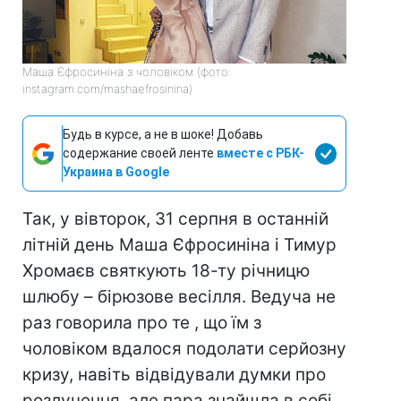
Маша Єфросиніна з чоловіком (фото:
instagram.com/mashaefrosinina)
Будь в курсе, а не в шоке! Добавь
содержание своей ленте
вместе с РБК-
Украина в Google
Так, у вівторок, 31 серпня в останній
літній день Маша Єфросиніна і Тимур
Хромаєв святкують 18-ту річницю
шлюбу – бірюзове весілля. Ведуча не
раз говорила про те , що їм з
чоловіком вдалося подолати серйозну
кризу, навіть відвідували думки про
розлучення, але пара знайшла в собі