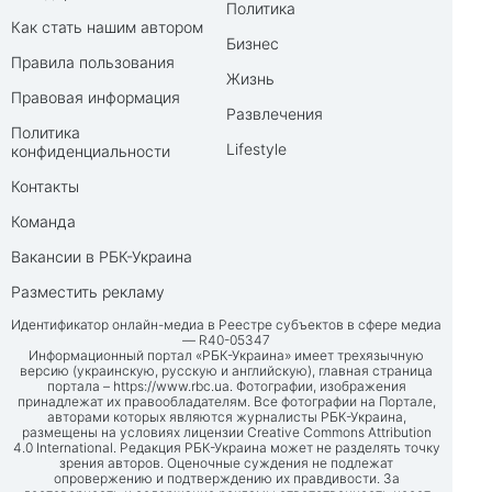
Политика
Как стать нашим автором
Бизнес
Правила пользования
Жизнь
Правовая информация
Развлечения
Политика
Lifestyle
конфиденциальности
Контакты
Команда
Вакансии в РБК-Украина
Разместить рекламу
Идентификатор онлайн-медиа в Реестре субъектов в сфере медиа
— R40-05347
Информационный портал «РБК-Украина» имеет трехязычную
версию (украинскую, русскую и английскую), главная страница
портала –
https://www.rbc.ua
. Фотографии, изображения
принадлежат их правообладателям. Все фотографии на Портале,
авторами которых являются журналисты РБК-Украина,
размещены на условиях лицензии Creative Commons Attribution
4.0 International. Редакция РБК-Украина может не разделять точку
зрения авторов. Оценочные суждения не подлежат
опровержению и подтверждению их правдивости. За