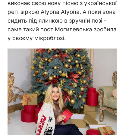
виконає свою нову пісню з української
реп-зіркою Alyona Alyona. А поки вона
сидить під ялинкою в зручній позі -
саме такий пост Могилевська зробила
у своєму мікроблозі.