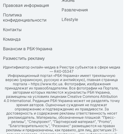
Жизнь
Правовая информация
Развлечения
Политика
Lifestyle
конфиденциальности
Контакты
Команда
Вакансии в РБК-Украина
Разместить рекламу
Идентификатор онлайн-медиа в Реестре субъектов в сфере медиа
— R40-05347
Информационный портал «РБК-Украина» имеет трехязычную
версию (украинскую, русскую и английскую), главная страница
портала –
https://www.rbc.ua
. Фотографии, изображения
принадлежат их правообладателям. Все фотографии на Портале,
авторами которых являются журналисты РБК-Украина,
размещены на условиях лицензии Creative Commons Attribution
4.0 International. Редакция РБК-Украина может не разделять точку
зрения авторов. Оценочные суждения не подлежат
опровержению и подтверждению их правдивости. За
достоверность и содержание рекламы ответственность несет
рекламодатель. Материалы, обозначенные плашкой: "Пресс-
релизы", "Спецпроект", "Партнерский материал", "Promo",
"Благотворительность", "Резонанс" размещаются на правах
рекламы и предназначены, как правило, для лиц, достигших 21-