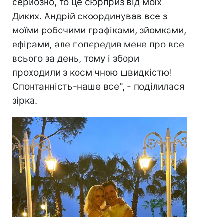
серйозно, то це сюрприз від моїх
Диких. Андрій скоординував все з
моїми робочими графіками, зйомками,
ефірами, але попередив мене про все
всього за день, тому і збори
проходили з космічною швидкістю!
Спонтанність-наше все", - поділилася
зірка.