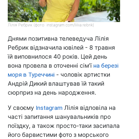
Лілія Ребрик (фото: instagram.com/liliia.rebrik)
Днями позитивна телеведуча Лілія
Ребрик відзначила ювілей - 8 травня
їй виповнилося 40 років. Цей день
вона провела в оточенні сім'ї
на березі
моря в Туреччині
- чоловік артистки
Андрій Дикий влаштував їй такий
сюрприз на день народження.
У своєму
Instagram
Лілія відповіла на
часті запитання шанувальників про
поїздку, а також просто-таки засипала
його барвистими фото з морського