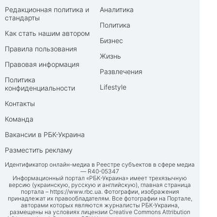
Редакционная политика и
Аналитика
стандарты
Политика
Как стать нашим автором
Бизнес
Правила пользования
Жизнь
Правовая информация
Развлечения
Политика
Lifestyle
конфиденциальности
Контакты
Команда
Вакансии в РБК-Украина
Разместить рекламу
Идентификатор онлайн-медиа в Реестре субъектов в сфере медиа
— R40-05347
Информационный портал «РБК-Украина» имеет трехязычную
версию (украинскую, русскую и английскую), главная страница
портала –
https://www.rbc.ua
. Фотографии, изображения
принадлежат их правообладателям. Все фотографии на Портале,
авторами которых являются журналисты РБК-Украина,
размещены на условиях лицензии Creative Commons Attribution