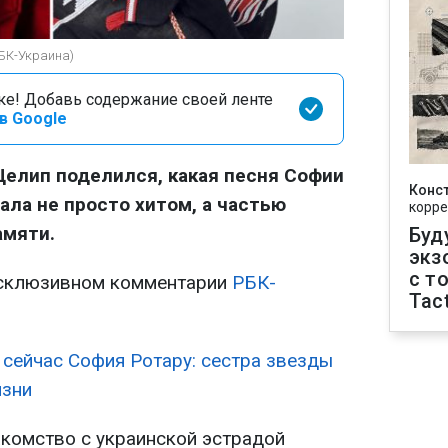
РБК-Украина)
оке! Добавь содержание своей ленте
в Google
Целип поделился, какая песня Софии
Конс
ала не просто хитом, а частью
корре
амяти.
Буд
экз
с т
эксклюзивном комментарии
РБК-
Tact
 сейчас София Ротару: сестра звезды
изни
акомство с украинской эстрадой