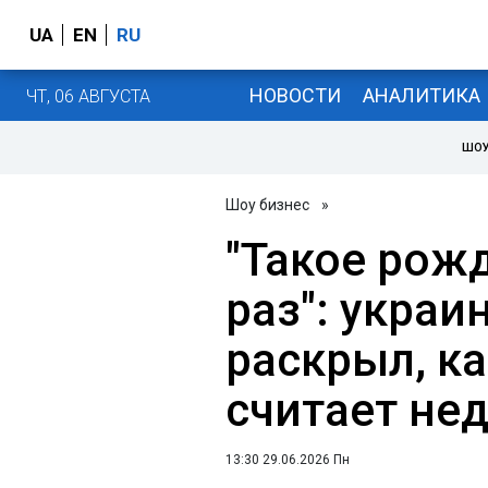
UA
EN
RU
НОВОСТИ
АНАЛИТИКА
ЧТ, 06 АВГУСТА
ШОУ
Шоу бизнес
»
"Такое рож
раз": украи
раскрыл, ка
считает н
13:30 29.06.2026 Пн