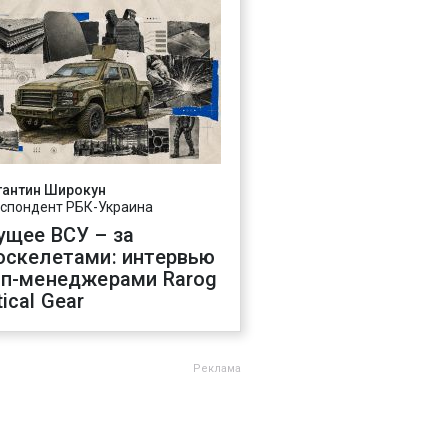
тантин Широкун
спондент РБК-Украина
ущее ВСУ – за
оскелетами: интервью
оп-менеджерами Rarog
ical Gear