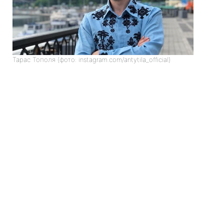
Тарас Тополя (фото: instagram.com/antytila_official)