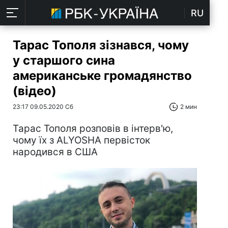
RU
Тарас Тополя зізнався, чому
у старшого сина
американське громадянство
(відео)
23:17 09.05.2020 Сб
2 мин
Тарас Тополя розповів в інтерв'ю,
чому їх з ALYOSHA первісток
народився в США