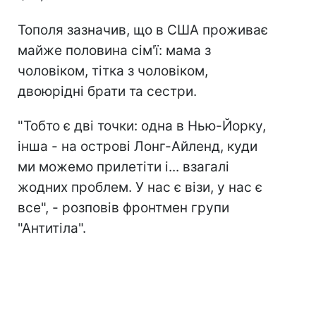
Тополя зазначив, що в США проживає
майже половина сім'ї: мама з
чоловіком, тітка з чоловіком,
двоюрідні брати та сестри.
"Тобто є дві точки: одна в Нью-Йорку,
інша - на острові Лонг-Айленд, куди
ми можемо прилетіти і... взагалі
жодних проблем. У нас є візи, у нас є
все", - розповів фронтмен групи
"Антитіла".