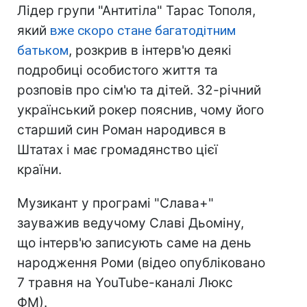
Лідер групи "Антитіла" Тарас Тополя,
який
вже скоро стане багатодітним
батьком
, розкрив в інтерв'ю деякі
подробиці особистого життя та
розповів про сім'ю та дітей. 32-річний
український рокер пояснив, чому його
старший син Роман народився в
Штатах і має громадянство цієї
країни.
Музикант у програмі "Слава+"
зауважив ведучому Славі Дьоміну,
що інтерв'ю записують саме на день
народження Роми (відео опубліковано
7 травня на YouTube-каналі Люкс
ФМ).