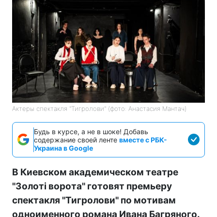
Актеры спектакля "Тигролови" (фото: Анастасия Мантач)
Будь в курсе, а не в шоке! Добавь
содержание своей ленте
вместе с РБК-
Украина в Google
В Киевском академическом театре
"Золоті ворота" готовят премьеру
спектакля "Тигролови" по мотивам
одноименного романа Ивана Багряного.