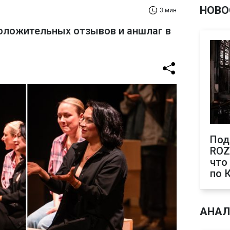
НОВО
3 мин
оложительных отзывов и аншлаг в
Под
ROZ
что
по 
АНАЛ