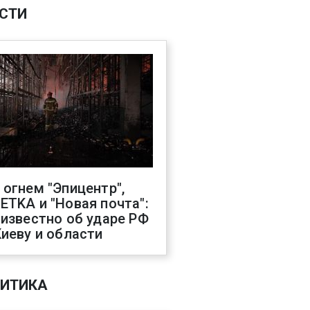
СТИ
 огнем "Эпицентр",
ETKA и "Новая почта":
 известно об ударе РФ
Киеву и области
ИТИКА