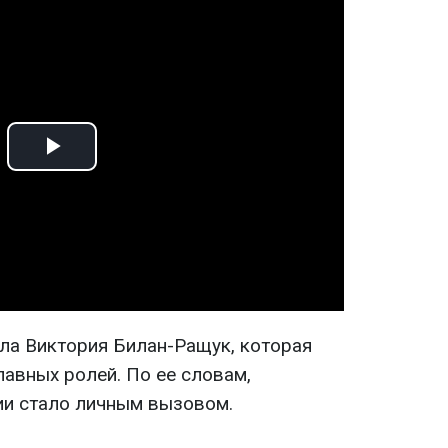
Play
Video
ла Виктория Билан-Ращук, которая
лавных ролей. По ее словам,
ии стало личным вызовом.