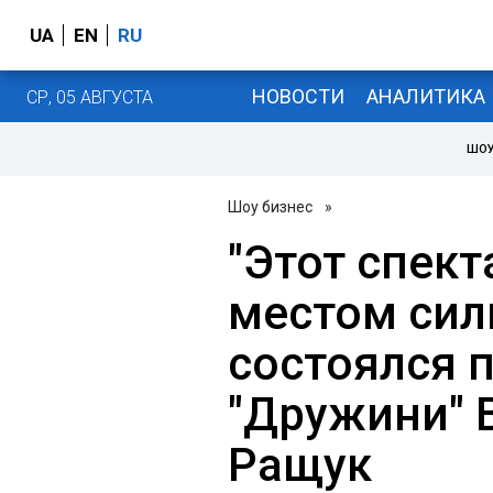
UA
EN
RU
НОВОСТИ
АНАЛИТИКА
СР, 05 АВГУСТА
ШОУ
Шоу бизнес
»
"Этот спек
местом сил
состоялся 
"Дружини" 
Ращук