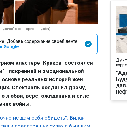
ружини" (фото: пресс-служба)
оке! Добавь содержание своей ленте
в Google
Дмит
урном кластере "Краков" состоялся
корре
и" - искренней и эмоциональной
"Ад
Буд
а основе реальных историй жен
дав
щих. Спектакль соединил драму,
неф
 о любви, вере, ожиданиях и силе
виях войны.
Точно не дам себя обидеть". Билан-
тва и предстоящих судах с бывшим