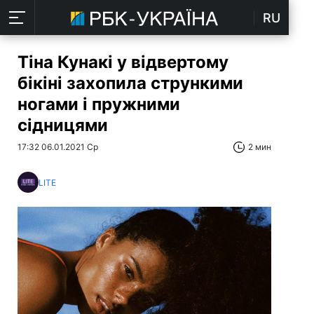
RU
Тіна Кунакі у відвертому
бікіні захопила стрункими
ногами і пружними
сідницями
17:32 06.01.2021 Ср
2 мин
LITE