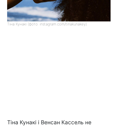
Тіна Кунакі (фото: instagram.com/tinakunakey)
Тіна Кунакі і Венсан Кассель не