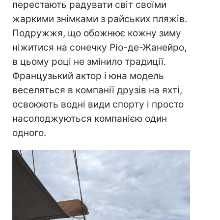
перестають радувати світ своїми
жаркими знімками з райських пляжів.
Подружжя, що обожнює кожну зиму
ніжитися на сонечку Ріо-де-Жанейро,
в цьому році не змінило традиції.
Французький актор і юна модель
веселяться в компанії друзів на яхті,
освоюють водні види спорту і просто
насолоджуються компанією один
одного.