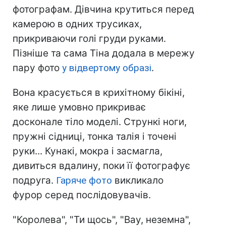
фотографам. Дівчина крутиться перед
камерою в одних трусиках,
прикриваючи голі груди руками.
Пізніше та сама Тіна додала в мережу
пару фото
у відвертому образі
.
Вона красується в крихітному бікіні,
яке лише умовно прикриває
досконале тіло моделі. Стрункі ноги,
пружні сідниці, тонка талія і точені
руки... Кунакі, мокра і засмагла,
дивиться вдалину, поки її фотографує
подруга.
Гаряче фото
викликало
фурор серед послідовувачів.
"Королева", "Ти щось", "Вау, неземна",