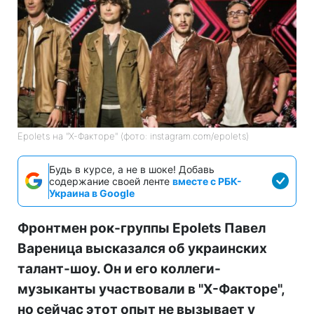
Epolets на "Х-Факторе" (фото: instagram.com/epolets)
Будь в курсе, а не в шоке! Добавь
содержание своей ленте
вместе с РБК-
Украина в Google
Фронтмен рок-группы Epolets Павел
Вареница высказался об украинских
талант-шоу. Он и его коллеги-
музыканты участвовали в "Х-Факторе",
но сейчас этот опыт не вызывает у