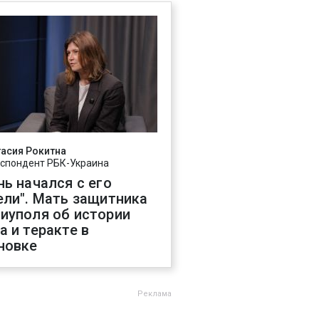
асия Рокитна
спондент РБК-Украина
нь начался с его
ели". Мать защитника
иуполя об истории
а и теракте в
новке