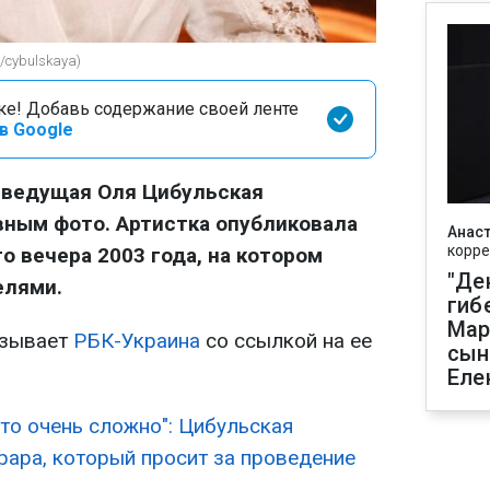
/cybulskaya)
оке! Добавь содержание своей ленте
в Google
еведущая Оля Цибульская
вным фото. Артистка опубликовала
Анаст
корре
о вечера 2003 года, на котором
"Де
елями.
гиб
Мар
азывает
РБК-Украина
со ссылкой на ее
сын
Еле
Это очень сложно": Цибульская
ара, который просит за проведение