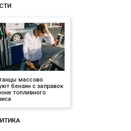
СТИ
танцы массово
уют бензин с заправок
фоне топливного
зиса
ИТИКА