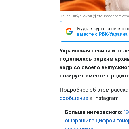
Ольга Цибульская (фото: instagram.com
Будь в курсе, а не в ш
вместе с РБК-Украина 
Украинская певица и тел
поделилась редким архи
кадр со своего выпускног
позирует вместе с родит
Подробнее об этом расск
сообщение
в Instagram.
Больше интересного
:
"
ошарашила цифрой гонор
праздников