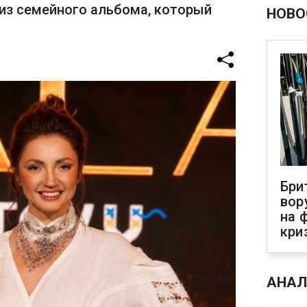
 из семейного альбома, который
НОВО
Бри
вор
на 
кри
АНАЛ