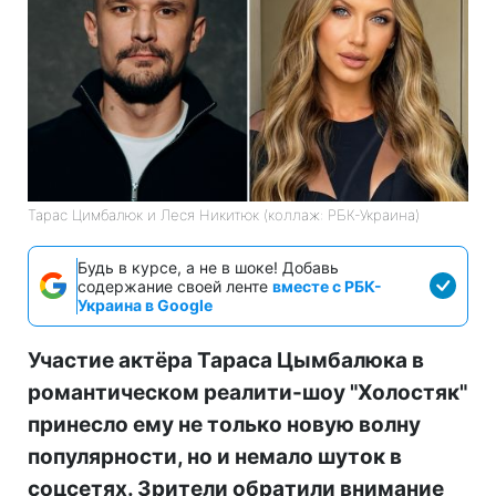
Тарас Цимбалюк и Леся Никитюк (коллаж: РБК-Украина)
Будь в курсе, а не в шоке! Добавь
содержание своей ленте
вместе с РБК-
Украина в Google
Участие актёра Тараса Цымбалюка в
романтическом реалити-шоу "Холостяк"
принесло ему не только новую волну
популярности, но и немало шуток в
соцсетях. Зрители обратили внимание