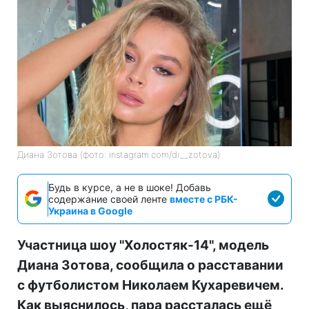
Диана Зотова (фото: instagram.com/di__zotova)
Будь в курсе, а не в шоке! Добавь
содержание своей ленте
вместе с РБК-
Украина в Google
Участница шоу "Холостяк-14", модель
Диана Зотова, сообщила о расставании
с футболистом Николаем Кухаревичем.
Как выяснилось, пара рассталась ещё