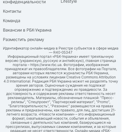
Lifestyle
конфиденциальности
Контакты
Команда
Вакансии в РБК-Украина
Разместить рекламу
Идентификатор онлайн-медиа в Реестре субъектов в сфере медиа
— R40-05347
Информационный портал «РБК-Украина» имеет трехязычную
версию (украинскую, русскую и английскую), главная страница
портала –
https://www.rbc.ua
. Фотографии, изображения
принадлежат их правообладателям. Все фотографии на Портале,
авторами которых являются журналисты РБК-Украина,
размещены на условиях лицензии Creative Commons Attribution
4.0 International. Редакция РБК-Украина может не разделять точку
зрения авторов. Оценочные суждения не подлежат
опровержению и подтверждению их правдивости. За
достоверность и содержание рекламы ответственность несет
рекламодатель. Материалы, обозначенные плашкой: "Пресс-
релизы", "Спецпроект", "Партнерский материал", "Promo",
"Благотворительность", "Резонанс" размещаются на правах
рекламы и предназначены, как правило, для лиц, достигших 21-
летнего возраста. «Новости компании» – это информационный
формат, охватывающий новости, события и объявления,
связанные с деятельностью компаний, базирующиеся на
прессрелизах, выпускаемых самими компаниями, и за которые
редакция не несет ответственности. Онлайн-медиа «РБК-