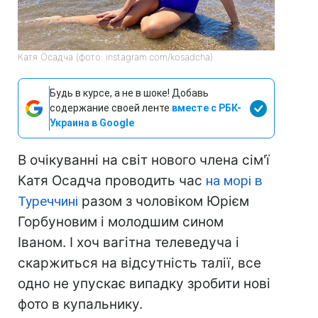
Катя Осадча (фото: instagram.com/kosadcha)
Будь в курсе, а не в шоке! Добавь
содержание своей ленте
вместе с РБК-
Украина в Google
В очікуванні на світ нового члена сім'ї
Катя Осадча проводить час
на морі в
Туреччині
разом з чоловіком Юрієм
Горбуновим і молодшим сином
Іваном. І хоч вагітна телеведуча і
скаржиться на відсутність талії, все
одно не упускає випадку зробити нові
фото в купальнику.