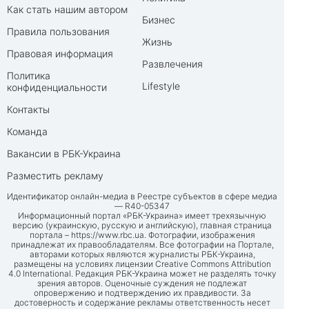
Как стать нашим автором
Бизнес
Правила пользования
Жизнь
Правовая информация
Развлечения
Политика
Lifestyle
конфиденциальности
Контакты
Команда
Вакансии в РБК-Украина
Разместить рекламу
Идентификатор онлайн-медиа в Реестре субъектов в сфере медиа
— R40-05347
Информационный портал «РБК-Украина» имеет трехязычную
версию (украинскую, русскую и английскую), главная страница
портала –
https://www.rbc.ua
. Фотографии, изображения
принадлежат их правообладателям. Все фотографии на Портале,
авторами которых являются журналисты РБК-Украина,
размещены на условиях лицензии Creative Commons Attribution
4.0 International. Редакция РБК-Украина может не разделять точку
зрения авторов. Оценочные суждения не подлежат
опровержению и подтверждению их правдивости. За
достоверность и содержание рекламы ответственность несет