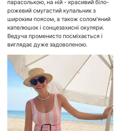
парасолькою, на ній - красивий біло-
рожевий смугастий купальник з
широким поясом, а також солом'яний
капелюшок і сонцезахисні окуляри.
Ведуча променисто посміхається і
виглядає дуже задоволеною.