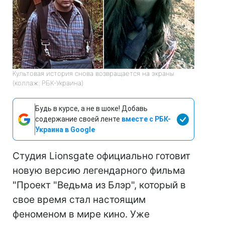
Культовая история снова возвращается на экраны
(коллаж: РБК-Украина)
Будь в курсе, а не в шоке! Добавь
содержание своей ленте
вместе с РБК-
Украина в Google
Студия Lionsgate официально готовит
новую версию легендарного фильма
"Проект "Ведьма из Блэр", который в
свое время стал настоящим
феноменом в мире кино. Уже