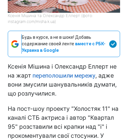
Ксенія Мішина та Олександр Еллерт (фото:
instagram.com/misha.k.ua)
Будь в курсе, а не в шоке! Добавь
содержание своей ленте
вместе с РБК-
Украина в Google
Ксенія Мішина і Олександр Еллерт не
на жарт
переполошили мережу
, адже
вони змусили шанувальників думати,
що розлучилися.
На пост-шоу проекту "Холостяк 11" на
каналі СТБ актриса і автор "Квартал
95" розставили всі крапки над "і" і
прокоментували свої стосунки. У