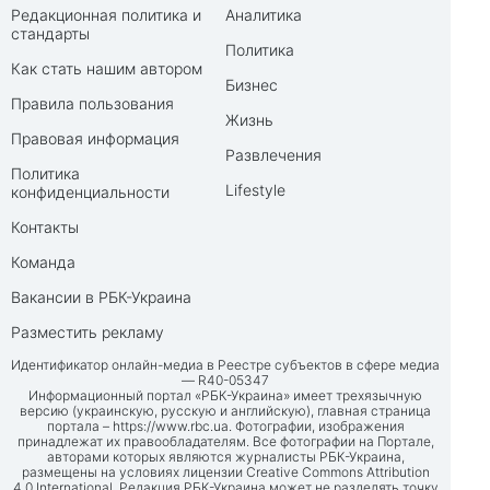
Редакционная политика и
Аналитика
стандарты
Политика
Как стать нашим автором
Бизнес
Правила пользования
Жизнь
Правовая информация
Развлечения
Политика
Lifestyle
конфиденциальности
Контакты
Команда
Вакансии в РБК-Украина
Разместить рекламу
Идентификатор онлайн-медиа в Реестре субъектов в сфере медиа
— R40-05347
Информационный портал «РБК-Украина» имеет трехязычную
версию (украинскую, русскую и английскую), главная страница
портала –
https://www.rbc.ua
. Фотографии, изображения
принадлежат их правообладателям. Все фотографии на Портале,
авторами которых являются журналисты РБК-Украина,
размещены на условиях лицензии Creative Commons Attribution
4.0 International. Редакция РБК-Украина может не разделять точку