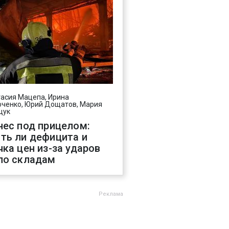
асия Мацепа, Ирина
ченко, Юрий Дощатов, Мария
щук
нес под прицелом:
ть ли дефицита и
чка цен из-за ударов
по складам