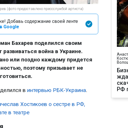
ев (фото предоставлено прессслужбой артиста)
оке! Добавь содержание своей ленте
в Google
оман Бахарев поделился своим
 развиваться война в Украине.
Анаст
Костю
ано или поздно каждому придется
Воло
ьностью, поэтому призывает не
Биз
 готовиться.
жда
ска
РФ 
оделился в
интервью РБК-Украина
.
ячеслав Хостикоев о сестре в РФ,
ате в театре
я