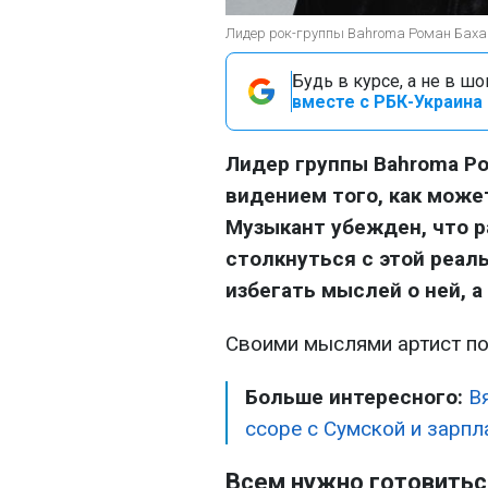
Лидер рок-группы Bahroma Роман Бахар
Будь в курсе, а не в ш
вместе с РБК-Украина 
Лидер группы Bahroma Р
видением того, как может
Музыкант убежден, что р
столкнуться с этой реал
избегать мыслей о ней, а
Своими мыслями артист п
Больше интересного:
В
ссоре с Сумской и зарпл
Всем нужно готовитьс