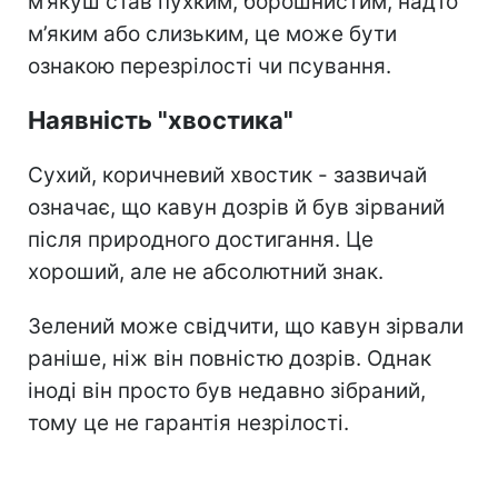
м’якуш став пухким, борошнистим, надто
м’яким або слизьким, це може бути
ознакою перезрілості чи псування.
Наявність "хвостика"
Сухий, коричневий хвостик - зазвичай
означає, що кавун дозрів й був зірваний
після природного достигання. Це
хороший, але не абсолютний знак.
Зелений може свідчити, що кавун зірвали
раніше, ніж він повністю дозрів. Однак
іноді він просто був недавно зібраний,
тому це не гарантія незрілості.