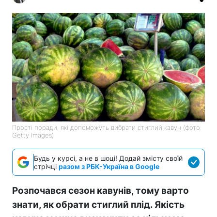
Прості поради, які допоможуть вибрати стиглий кавун (фото:
Getty Images)
Будь у курсі, а не в шоці! Додай змісту своїй
стрічці
разом з РБК-Україна в Google
Розпочався сезон кавунів, тому варто
знати, як обрати стиглий плід. Якість