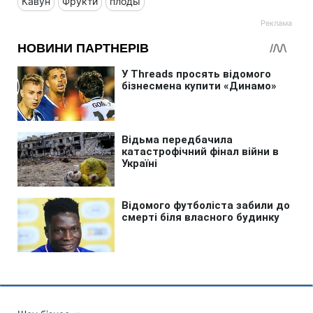
Кавун
Фрукти
плоды