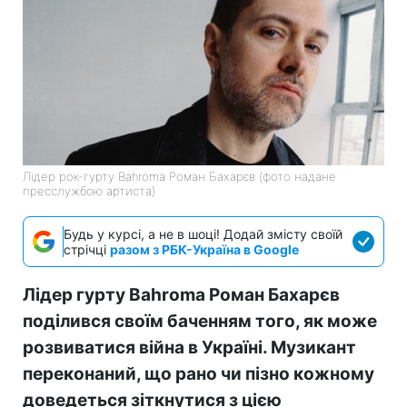
Лідер рок-гурту Bahroma Роман Бахарєв (фото надане
пресслужбою артиста)
Будь у курсі, а не в шоці! Додай змісту своїй
стрічці
разом з РБК-Україна в Google
Лідер гурту Bahroma Роман Бахарєв
поділився своїм баченням того, як може
розвиватися війна в Україні. Музикант
переконаний, що рано чи пізно кожному
доведеться зіткнутися з цією