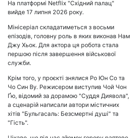
На платформі Netflix "Східний палац"
вийде 17 липня 2026 року.
Мінісеріал складатиметься з восьми
епізодів, головну роль в яких виконав Нам
Джу Хьок. Для актора ця робота стала
першою після завершення військової
служби.
Крім того, у проєкті знялися Ро Юн Со та
Чо Син Ву. Режисером виступив Чой Чон
Ґю, відомий за дорамою "Суддя Диявола",
а сценарій написали автори містичних
хітів "Бульгасаль: Безсмертні душі" та
"Гість".
Цікаво, що під час зйомок горору раптово