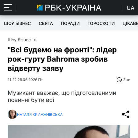
UA
ШОУ БІЗНЕС
СВЯТА
ПОРАДИ
ГОРОСКОПИ
ЦІКАВ
Шоу бізнес
»
"Всі будемо на фронті": лідер
рок-гурту Bahromа зробив
відверту заяву
11:22 26.06.2026 Пт
2 хв
Музикант вважає, що підготовленими
повинні бути всі
НАТАЛЯ КРИЖАНІВСЬКА