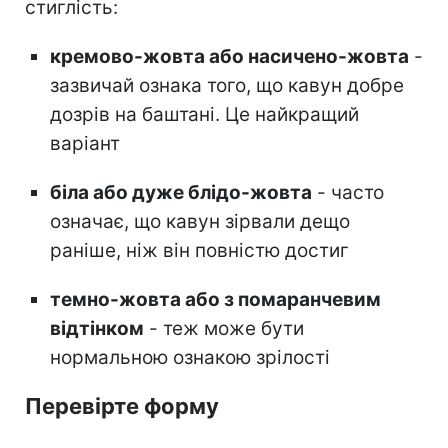
стиглість:
кремово-жовта або насичено-жовта
-
зазвичай ознака того, що кавун добре
дозрів на баштані. Це найкращий
варіант
біла або дуже блідо-жовта
- часто
означає, що кавун зірвали дещо
раніше, ніж він повністю достиг
темно-жовта або з помаранчевим
відтінком
- теж може бути
нормальною ознакою зрілості
Перевірте форму