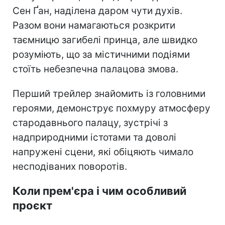
Сен Ґан, наділена даром чути духів.
Разом вони намагаються розкрити
таємницю загибелі принца, але швидко
розуміють, що за містичними подіями
стоїть небезпечна палацова змова.
Перший трейлер знайомить із головними
героями, демонструє похмуру атмосферу
стародавнього палацу, зустрічі з
надприродними істотами та доволі
напружені сцени, які обіцяють чимало
несподіваних поворотів.
Коли прем'єра і чим особливий
проєкт