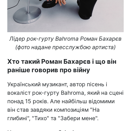
Лідер рок-гурту Bahroma Роман Бахарєв
(фото надане пресслужбою артиста)
Хто такий Роман Бахарєв і що він
раніше говорив про війну
Український музикант, автор пісень і
вокаліст рок-гурту Bahroma, який на сцені
понад 15 років. Але найбільш відомими
він став завдяки композиціям "На
глибині", "Тихо" та "Забери мене".