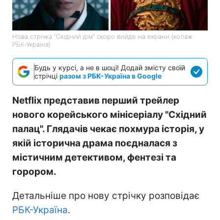
Нова стрічка "Східний дім" скоро вийде на екрани (колаж:
РБК-Україна)
Будь у курсі, а не в шоці! Додай змісту своїй
стрічці
разом з РБК-Україна в Google
Netflix представив перший трейлер
нового корейського мінісеріалу "Східний
палац". Глядачів чекає похмура історія, у
якій історична драма поєдналася з
містичним детективом, фентезі та
горором.
Детальніше про нову стрічку розповідає
РБК-Україна
.