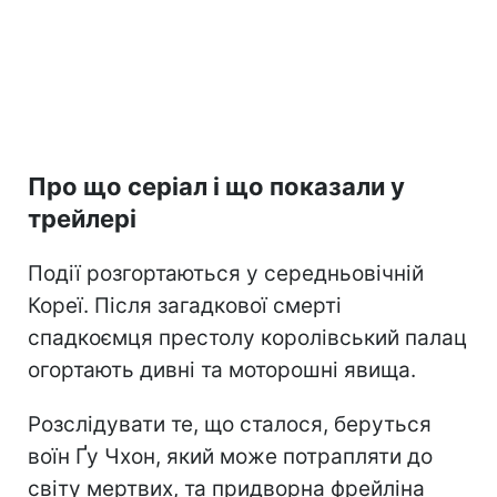
Про що серіал і що показали у
трейлері
Події розгортаються у середньовічній
Кореї. Після загадкової смерті
спадкоємця престолу королівський палац
огортають дивні та моторошні явища.
Розслідувати те, що сталося, беруться
воїн Ґу Чхон, який може потрапляти до
світу мертвих, та придворна фрейліна