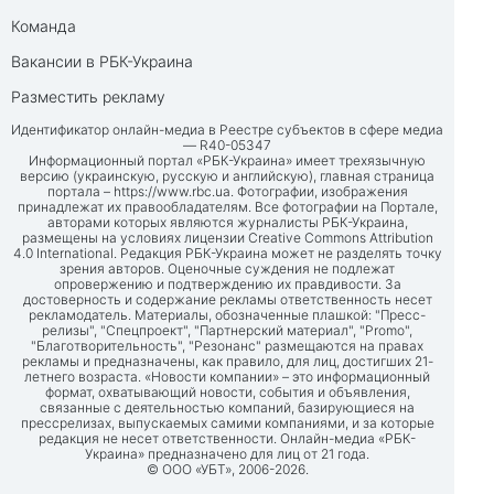
Команда
Вакансии в РБК-Украина
Разместить рекламу
Идентификатор онлайн-медиа в Реестре субъектов в сфере медиа
— R40-05347
Информационный портал «РБК-Украина» имеет трехязычную
версию (украинскую, русскую и английскую), главная страница
портала –
https://www.rbc.ua
. Фотографии, изображения
принадлежат их правообладателям. Все фотографии на Портале,
авторами которых являются журналисты РБК-Украина,
размещены на условиях лицензии Creative Commons Attribution
4.0 International. Редакция РБК-Украина может не разделять точку
зрения авторов. Оценочные суждения не подлежат
опровержению и подтверждению их правдивости. За
достоверность и содержание рекламы ответственность несет
рекламодатель. Материалы, обозначенные плашкой: "Пресс-
релизы", "Спецпроект", "Партнерский материал", "Promo",
"Благотворительность", "Резонанс" размещаются на правах
рекламы и предназначены, как правило, для лиц, достигших 21-
летнего возраста. «Новости компании» – это информационный
формат, охватывающий новости, события и объявления,
связанные с деятельностью компаний, базирующиеся на
прессрелизах, выпускаемых самими компаниями, и за которые
редакция не несет ответственности. Онлайн-медиа «РБК-
Украина» предназначено для лиц от 21 года.
© ООО «УБТ», 2006-2026.