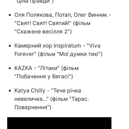
"Ціна правди")
Оля Полякова, Потап, Олег Винник -
"Свят! Свят! Святий!" (фільм
"Скажене весілля 2")
Камерний хор Inspiratum - "Viva
Forever" (фільм "Мої думки тихі")
KAZKA - "Літаки" (фільм
"Побачення у Вегасі")
Katya Chilly - "Тече річка
невеличка..." (фільм "Тарас.
Повернення")