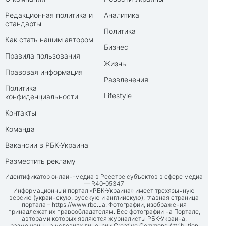
Редакционная политика и
Аналитика
стандарты
Политика
Как стать нашим автором
Бизнес
Правила пользования
Жизнь
Правовая информация
Развлечения
Политика
Lifestyle
конфиденциальности
Контакты
Команда
Вакансии в РБК-Украина
Разместить рекламу
Идентификатор онлайн-медиа в Реестре субъектов в сфере медиа
— R40-05347
Информационный портал «РБК-Украина» имеет трехязычную
версию (украинскую, русскую и английскую), главная страница
портала –
https://www.rbc.ua
. Фотографии, изображения
принадлежат их правообладателям. Все фотографии на Портале,
авторами которых являются журналисты РБК-Украина,
размещены на условиях лицензии Creative Commons Attribution