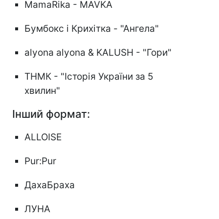
MamaRika - MAVKA
Бумбокс і Крихітка - "Ангела"
alyona alyona & KALUSH - "Гори"
ТНМК - "Історія України за 5
хвилин"
Інший формат:
ALLOISE
Pur:Pur
ДахаБраха
ЛУНА