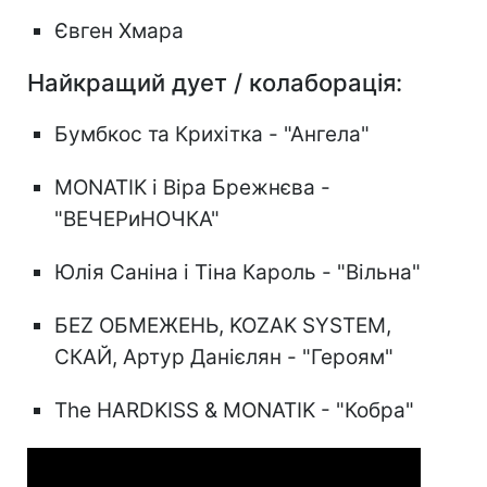
Євген Хмара
Найкращий дует / колаборація:
Бумбкос та Крихітка - "Ангела"
MONATIK і Віра Брежнєва -
"ВЕЧЕРиНОЧКА"
Юлія Саніна і Тіна Кароль - "Вільна"
БЕZ ОБМЕЖЕНЬ, KOZAK SYSTEM,
СКАЙ, Артур Данієлян - "Героям"
The HARDKISS & MONATIK - "Кобра"