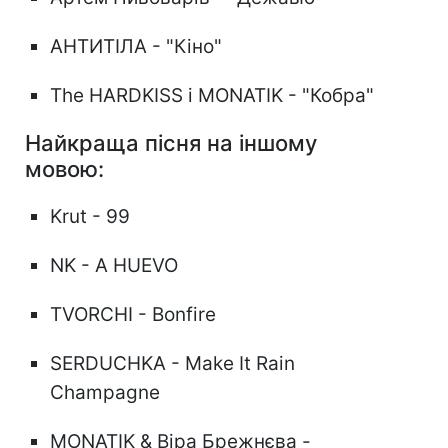
АНТИТІЛА - "Кіно"
The HARDKISS і MONATIK - "Кобра"
Найкраща пісня на іншому
мовою:
Krut - 99
NK - A HUEVO
TVORCHI - Bonfire
SERDUCHKA - Make It Rain
Champagne
MONATIK & Віра Брежнєва -