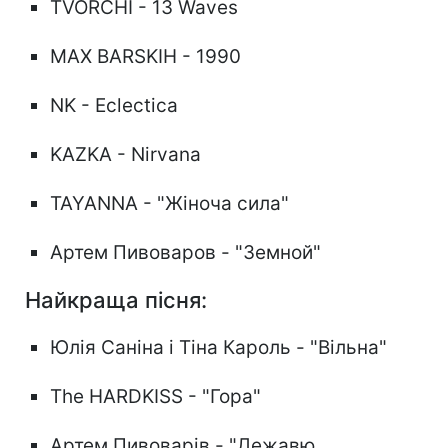
TVORCHI - 13 Waves
MAX BARSKIH - 1990
NK - Eclectica
KAZKA - Nirvana
TAYANNA - "Жіноча сила"
Артем Пивоваров - "Земной"
Найкраща пісня:
Юлія Саніна і Тіна Кароль - "Вільна"
The HARDKISS - "Гора"
Артем Пивоварів - "Дежавю