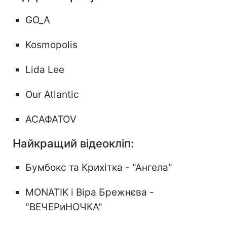
GO_A
Kosmopolis
Lida Lee
Our Atlantic
АСАФАТОV
Найкращий відеокліп:
Бумбокс та Крихітка - "Ангела"
MONATIK і Віра Брежнєва -
"ВЕЧЕРиНОЧКА"