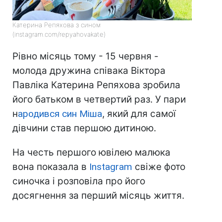
Катерина Репяхова з сином
(instagram.com/repyahovakate)
Рівно місяць тому - 15 червня -
молода дружина співака Віктора
Павліка Катерина Репяхова зробила
його батьком в четвертий раз. У пари
н
ародився син Міша
, який для самої
дівчини став першою дитиною.
На честь першого ювілею малюка
вона показала в
Instagram
свіже фото
синочка і розповіла про його
досягнення за перший місяць життя.