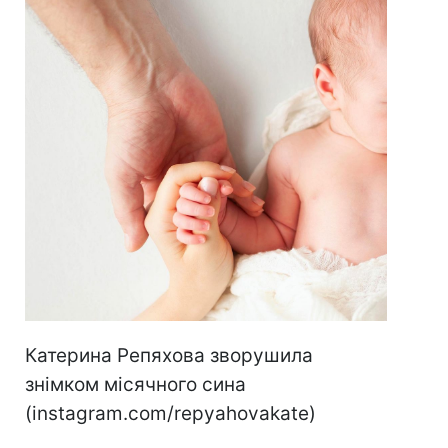
Катерина Репяхова зворушила
знімком місячного сина
(instagram.com/repyahovakate)