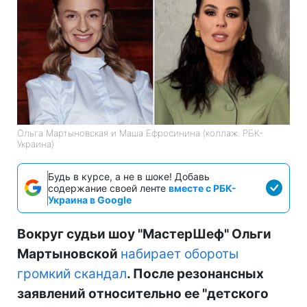
Ольга Мартыновская и Маша Ефросинина (коллаж: РБК-
Украина)
Будь в курсе, а не в шоке! Добавь
содержание своей ленте
вместе с РБК-
Украина в Google
Вокруг судьи шоу "МастерШеф" Ольги
Мартыновской
набирает обороты
громкий скандал
. После резонансных
заявлений относительно ее "детского