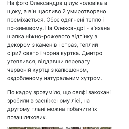
На фото Олександра цілує чоловіка в
щоку, а він щасливо й умиротворено
посміхається. Обоє одягнені тепло і
по-зимовому. На Олександрі - в'язана
шапка ніжно-рожевого відтінку з
декором з каменів і страз, теплий
сірий светр і чорна куртка. Дмитро
утеплився, віддавши перевагу
червоній куртці з капюшоном,
оздобленому натуральним хутром.
По кадру зрозуміло, що селфі закохані
зробили в засніженому лісі, на
другому плані можна побачити їх
позашляховик.