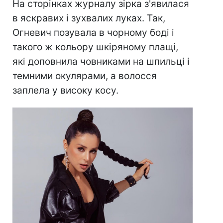
На сторінках журналу зірка з'явилася
в яскравих і зухвалих луках. Так,
Огневич позувала в чорному боді і
такого ж кольору шкіряному плащі,
які доповнила човниками на шпильці і
темними окулярами, а волосся
заплела у високу косу.