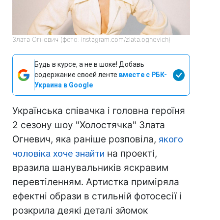
Злата Огневич (фото: instagram.com/zlata.ognevich)
Будь в курсе, а не в шоке! Добавь
содержание своей ленте
вместе с РБК-
Украина в Google
Українська співачка і головна героїня
2 сезону шоу "Холостячка" Злата
Огневич, яка раніше розповіла,
якого
чоловіка хоче знайти
на проекті,
вразила шанувальників яскравим
перевтіленням. Артистка приміряла
ефектні образи в стильній фотосесії і
розкрила деякі деталі зйомок