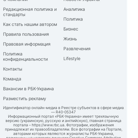
Редакционная политика и
Аналитика
стандарты
Политика
Как стать нашим автором
Бизнес
Правила пользования
Жизнь
Правовая информация
Развлечения
Политика
Lifestyle
конфиденциальности
Контакты
Команда
Вакансии в РБК-Украина
Разместить рекламу
Идентификатор онлайн-медиа в Реестре субъектов в сфере медиа
— R40-05347
Информационный портал «РБК-Украина» имеет трехязычную
версию (украинскую, русскую и английскую), главная страница
портала –
https://www.rbc.ua
. Фотографии, изображения
принадлежат их правообладателям. Все фотографии на Портале,
авторами которых являются журналисты РБК-Украина,
размещены на условиях лицензии Creative Commons Attribution