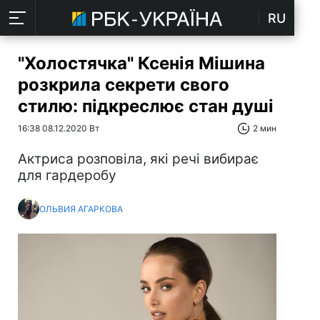
RU
"Холостячка" Ксенія Мішина
розкрила секрети свого
стилю: підкреслює стан душі
16:38 08.12.2020 Вт
2 мин
Актриса розповіла, які речі вибирає
для гардеробу
ОЛЬВИЯ АГАРКОВА