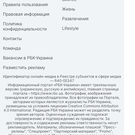
Правила пользования
Жизнь
Правовая информация
Развлечения
Политика
Lifestyle
конфиденциальности
Контакты
Команда
Вакансии в РБК-Украина
Разместить рекламу
Идентификатор онлайн-медиа в Реестре субъектов в сфере медиа
— R40-05347
Информационный портал «РБК-Украина» имеет трехязычную
версию (украинскую, русскую и английскую), главная страница
портала –
https://www.rbc.ua
. Фотографии, изображения
принадлежат их правообладателям. Все фотографии на Портале,
авторами которых являются журналисты РБК-Украина,
размещены на условиях лицензии Creative Commons Attribution
4.0 International. Редакция РБК-Украина может не разделять точку
зрения авторов. Оценочные суждения не подлежат
опровержению и подтверждению их правдивости. За
достоверность и содержание рекламы ответственность несет
рекламодатель. Материалы, обозначенные плашкой: "Пресс-
релизы", "Спецпроект", "Партнерский материал", "Promo",