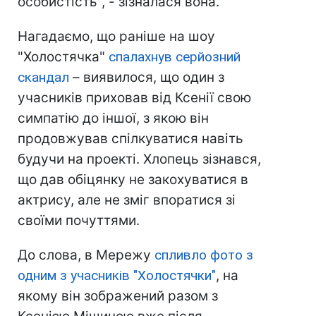
особистість", - зізналася вона.
Нагадаємо, що раніше на шоу
"Холостячка"
спалахнув серйозний
скандал
– виявилося, що один з
учасників приховав від Ксенії свою
симпатію до іншої, з якою він
продовжував спілкуватися навіть
будучи на проекті. Хлопець зізнався,
що дав обіцянку не закохуватися в
актрису, але не зміг впоратися зі
своїми почуттями.
До слова, в Мережу
спливло фото з
одним з учасників "Холостячки"
, на
якому він зображений разом з