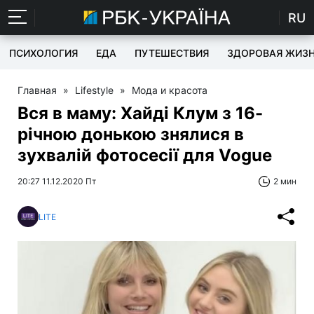
RU
ПСИХОЛОГИЯ
ЕДА
ПУТЕШЕСТВИЯ
ЗДОРОВАЯ ЖИЗ
Главная
»
Lifestyle
»
Мода и красота
Вся в маму: Хайді Клум з 16-
річною донькою знялися в
зухвалій фотосесії для Vogue
20:27 11.12.2020 Пт
2 мин
LITE