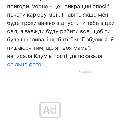
пригоди. Vogue - це найкращий спосіб
почати кар'єру мрії. І навіть якщо мені
буде трохи важко відпустити тебе в цей
світ, я завжди буду робити все, щоб ти
була щаслива, і щоб твої мрії збулися. Я
пишаюся тим, що я твоя мама", -
написала Клум в пості, де показала
спільне фото
.