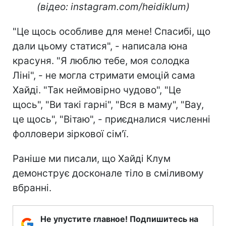
(відео: instagram.com/heidiklum)
"Це щось особливе для мене! Спасибі, що
дали цьому статися", - написала юна
красуня. "Я люблю тебе, моя солодка
Ліні", - не могла стримати емоцій сама
Хайді. "Так неймовірно чудово", "Це
щось", "Ви такі гарні", "Вся в маму", "Вау,
це щось", "Вітаю", - приєдналися численні
фолловери зіркової сім'ї.
Раніше ми писали, що Хайді Клум
демонструє досконале тіло в сміливому
вбранні.
Не упустите главное! Подпишитесь на