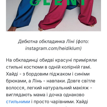
Дебютна обкладинка Ліні (фото:
instagram.com/heidiklum)
На обкладинці обидві красуні приміряли
стильні костюми в одній колірній гамі.
Хайді - з бордовим піджаком і синіми
брюками, а Лінь - навпаки. Довге світле
волосся, легкий натуральний макіяж -
виглядають мама і дочка однаково
стильними
і просто чарівними. Хайді