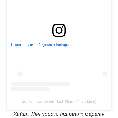
Переглянути цей допис в Instagram
Допис, поширений Heidi Klum (@heidiklum)
Хайді і Ліні просто підірвали мережу