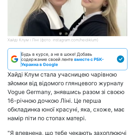
Хайді Клум і Ліні (фото: instagram.com/heidiklum)
Будь в курсе, а не в шоке! Добавь
содержание своей ленте
вместе с РБК-
Украина в Google
Хайді Клум стала учасницею чарівною
зйомки від відомого глянцевого журналу
Vogue Germany, знявшись разом зі своєю
16-річною дочкою Ліні. Це перша
обкладинка юної красуні, яка, схоже, має
намір піти по стопах матері.
"Я впевнена, що тебе чекають захоплюючі