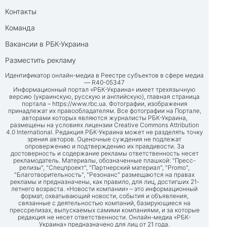
Контакты
Команда
Вакансии в РБК-Украина
Разместить рекламу
Идентификатор онлайн-медиа в Реестре субъектов в сфере медиа
— R40-05347
Информационный портал «РБК-Украина» имеет трехязычную
версию (украинскую, русскую и английскую), главная страница
портала –
https://www.rbc.ua
. Фотографии, изображения
принадлежат их правообладателям. Все фотографии на Портале,
авторами которых являются журналисты РБК-Украина,
размещены на условиях лицензии Creative Commons Attribution
4.0 International. Редакция РБК-Украина может не разделять точку
зрения авторов. Оценочные суждения не подлежат
опровержению и подтверждению их правдивости. За
достоверность и содержание рекламы ответственность несет
рекламодатель. Материалы, обозначенные плашкой: "Пресс-
релизы", "Спецпроект", "Партнерский материал", "Promo",
"Благотворительность", "Резонанс" размещаются на правах
рекламы и предназначены, как правило, для лиц, достигших 21-
летнего возраста. «Новости компании» – это информационный
формат, охватывающий новости, события и объявления,
связанные с деятельностью компаний, базирующиеся на
прессрелизах, выпускаемых самими компаниями, и за которые
редакция не несет ответственности. Онлайн-медиа «РБК-
Украина» предназначено для лиц от 21 года.