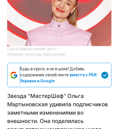
Ольга Мартыновская (фото:
instagram.com/olga_martynovska)
Будь в курсе, а не в шоке! Добавь
содержание своей ленте
вместе с РБК-
Украина в Google
Звезда "МастерШеф" Ольга
Мартыновская удивила подписчиков
заметными изменениями во
внешности. Она поделилась