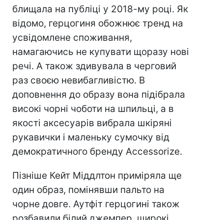
блищала на публіці у 2018-му році. Як
відомо, герцогиня обожнює тренд на
усвідомлене споживання,
намагаючись не купувати щоразу нові
речі. А також здивувала в черговий
раз своєю невибагливістю. В
доповнення до образу вона підібрала
високі чорні чоботи на шпильці, а в
якості аксесуарів вибрала шкіряні
рукавички і маленьку сумочку від
демократичного бренду Accessorize.
Пізніше Кейт Міддлтон приміряла ще
один образ, помінявши пальто на
чорне довге. Аутфіт герцогині також
розбавили білий джемпер, широкі