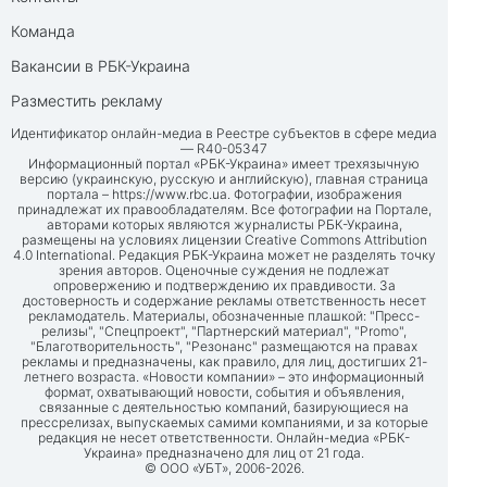
Команда
Вакансии в РБК-Украина
Разместить рекламу
Идентификатор онлайн-медиа в Реестре субъектов в сфере медиа
— R40-05347
Информационный портал «РБК-Украина» имеет трехязычную
версию (украинскую, русскую и английскую), главная страница
портала –
https://www.rbc.ua
. Фотографии, изображения
принадлежат их правообладателям. Все фотографии на Портале,
авторами которых являются журналисты РБК-Украина,
размещены на условиях лицензии Creative Commons Attribution
4.0 International. Редакция РБК-Украина может не разделять точку
зрения авторов. Оценочные суждения не подлежат
опровержению и подтверждению их правдивости. За
достоверность и содержание рекламы ответственность несет
рекламодатель. Материалы, обозначенные плашкой: "Пресс-
релизы", "Спецпроект", "Партнерский материал", "Promo",
"Благотворительность", "Резонанс" размещаются на правах
рекламы и предназначены, как правило, для лиц, достигших 21-
летнего возраста. «Новости компании» – это информационный
формат, охватывающий новости, события и объявления,
связанные с деятельностью компаний, базирующиеся на
прессрелизах, выпускаемых самими компаниями, и за которые
редакция не несет ответственности. Онлайн-медиа «РБК-
Украина» предназначено для лиц от 21 года.
© ООО «УБТ», 2006-2026.