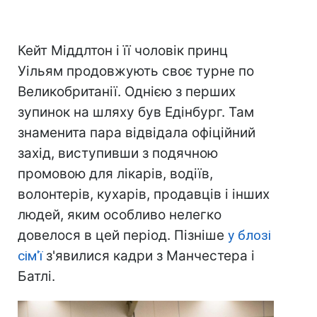
Кейт Міддлтон і її чоловік принц
Уільям продовжують своє турне по
Великобританії. Однією з перших
зупинок на шляху був Едінбург. Там
знаменита пара відвідала офіційний
захід, виступивши з подячною
промовою для лікарів, водіїв,
волонтерів, кухарів, продавців і інших
людей, яким особливо нелегко
довелося в цей період. Пізніше
у блозі
сім'ї
з'явилися кадри з Манчестера і
Батлі.