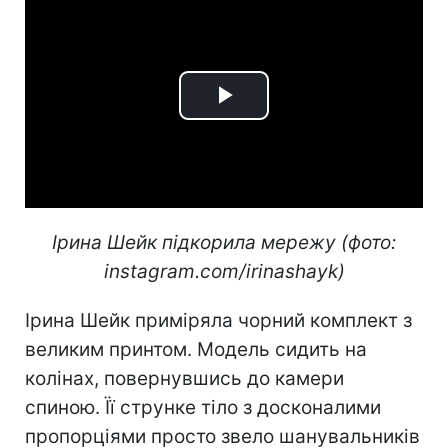
Play
Video
Ірина Шейк підкорила мережу (фото:
instagram.com/irinashayk)
Ірина Шейк приміряла чорний комплект з
великим принтом. Модель сидить на
колінах, повернувшись до камери
спиною. Її струнке тіло з досконалими
пропорціями просто звело шанувальників