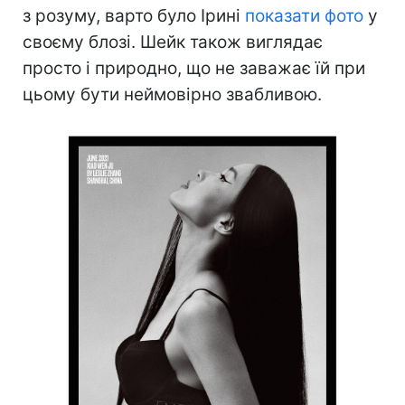
з розуму, варто було Ірині
показати фото
у
своєму блозі. Шейк також виглядає
просто і природно, що не заважає їй при
цьому бути неймовірно звабливою.