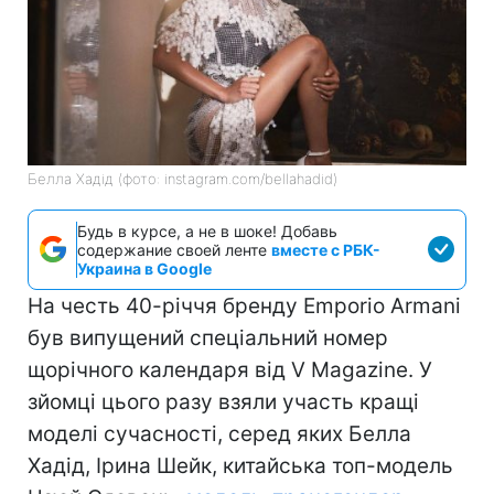
Белла Хадід (фото: instagram.com/bellahadid)
Будь в курсе, а не в шоке! Добавь
содержание своей ленте
вместе с РБК-
Украина в Google
На честь 40-річчя бренду Emporio Armani
був випущений спеціальний номер
щорічного календаря від V Magazine. У
зйомці цього разу взяли участь кращі
моделі сучасності, серед яких Белла
Хадід, Ірина Шейк, китайська топ-модель