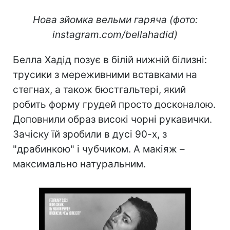
Нова зйомка вельми гаряча (фото:
instagram.com/bellahadid)
Белла Хадід позує в білій нижній білизні:
трусики з мереживними вставками на
стегнах, а також бюстгальтері, який
робить форму грудей просто досконалою.
Доповнили образ високі чорні рукавички.
Зачіску їй зробили в дусі 90-х, з
"драбинкою" і чубчиком. А макіяж –
максимально натуральним.