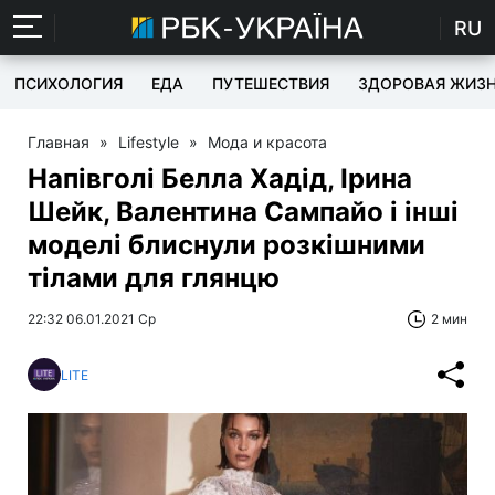
RU
ПСИХОЛОГИЯ
ЕДА
ПУТЕШЕСТВИЯ
ЗДОРОВАЯ ЖИЗ
Главная
»
Lifestyle
»
Мода и красота
Напівголі Белла Хадід, Ірина
Шейк, Валентина Сампайо і інші
моделі блиснули розкішними
тілами для глянцю
22:32 06.01.2021 Ср
2 мин
LITE