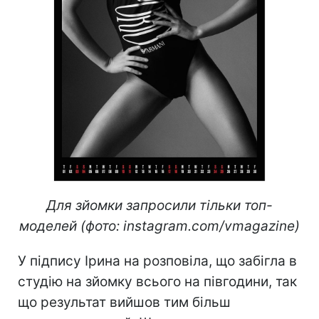
Для зйомки запросили тільки топ-
моделей (фото: instagram.com/vmagazine)
У підпису Ірина на розповіла, що забігла в
студію на зйомку всього на півгодини, так
що результат вийшов тим більш