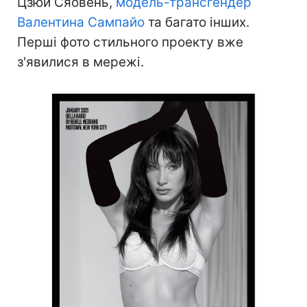
Цзюй Сяовень,
модель-трансгендер
Валентина Сампайо
та багато інших.
Перші фото стильного проекту вже
з'явилися в мережі.