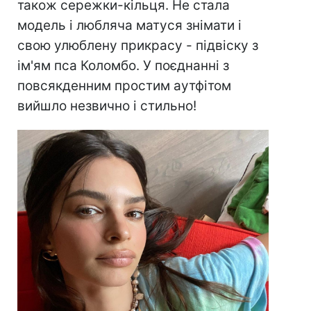
також сережки-кільця. Не стала
модель і любляча матуся знімати і
свою улюблену прикрасу - підвіску з
ім'ям пса Коломбо. У поєднанні з
повсякденним простим аутфітом
вийшло незвично і стильно!