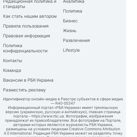
Редакционная политика и
Аналитика
стандарты
Политика
Как стать нашим автором
Бизнес
Правила пользования
Жизнь
Правовая информация
Развлечения
Политика
Lifestyle
конфиденциальности
Контакты
Команда
Вакансии в РБК-Украина
Разместить рекламу
Идентификатор онлайн-медиа в Реестре субъектов в сфере медиа
— R40-05347
Информационный портал «РБК-Украина» имеет трехязычную
версию (украинскую, русскую и английскую), главная страница
портала –
https://www.rbc.ua
. Фотографии, изображения
принадлежат их правообладателям. Все фотографии на Портале,
авторами которых являются журналисты РБК-Украина,
размещены на условиях лицензии Creative Commons Attribution
4.0 International. Редакция РБК-Украина может не разделять точку