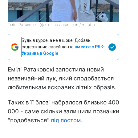
Емілі Ратаковскі (фото: instagram.com/emrata)
Будь в курсе, а не в шоке! Добавь
содержание своей ленте
вместе с РБК-
Украина в Google
Емілі Ратаковскі запостила новий
незвичайний лук, який сподобається
любителькам яскравих літніх образів.
Таких в її блозі набралося близько 400
000 - саме скільки залишили позначки
"подобається"
під постом
.