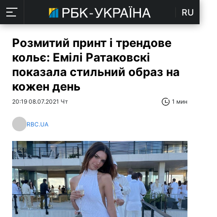
RU
Розмитий принт і трендове
кольє: Емілі Ратаковскі
показала стильний образ на
кожен день
20:19 08.07.2021 Чт
1 мин
RBC.UA