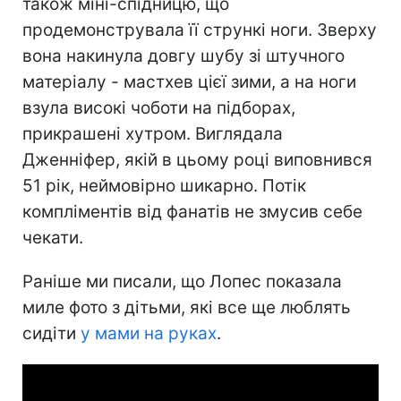
також міні-спідницю, що
продемонструвала її стрункі ноги. Зверху
вона накинула довгу шубу зі штучного
матеріалу - мастхев цієї зими, а на ноги
взула високі чоботи на підборах,
прикрашені хутром. Виглядала
Дженніфер, якій в цьому році виповнився
51 рік, неймовірно шикарно. Потік
компліментів від фанатів не змусив себе
чекати.
Раніше ми писали, що Лопес показала
миле фото з дітьми, які все ще люблять
сидіти
у мами на руках
.