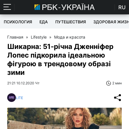
RU
ПСИХОЛОГИЯ
ЕДА
ПУТЕШЕСТВИЯ
ЗДОРОВАЯ ЖИЗ
Главная
»
Lifestyle
»
Мода и красота
Шикарна: 51-річна Дженніфер
Лопес підкорила ідеальною
фігурою в трендовому образі
зими
21:21 10.12.2020 Чт
2 мин
LITE