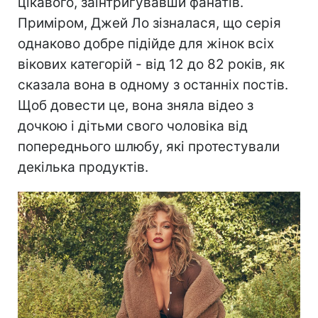
цікавого, заінтригувавши фанатів.
Приміром, Джей Ло зізналася, що серія
однаково добре підійде для жінок всіх
вікових категорій - від 12 до 82 років, як
сказала вона в одному з останніх постів.
Щоб довести це, вона зняла відео з
дочкою і дітьми свого чоловіка від
попереднього шлюбу, які протестували
декілька продуктів.