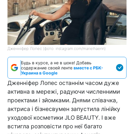
Дженніфер Лопес (фото: instagram.com/marielhaenn)
Будь в курсе, а не в шоке! Добавь
содержание своей ленте
вместе с РБК-
Украина в Google
Дженніфер Лопес останнім часом дуже
активна в мережі, радуючи численними
проектами і зйомками. Днями співачка,
актриса і бізнесвумен запустила лінійку
уходової косметики JLO BEAUTY. І вже
встигла розповісти про неї багато