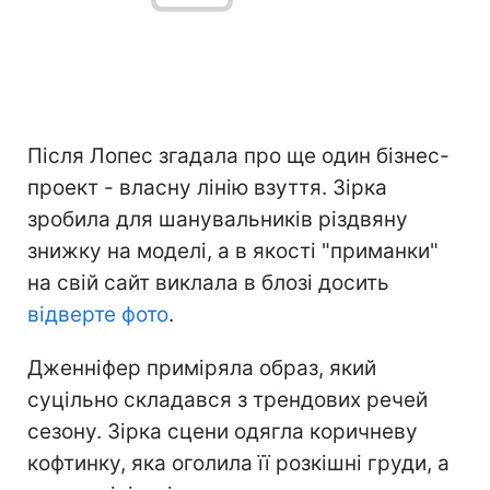
Після Лопес згадала про ще один бізнес-
проект - власну лінію взуття. Зірка
зробила для шанувальників різдвяну
знижку на моделі, а в якості "приманки"
на свій сайт виклала в блозі досить
відверте фото
.
Дженніфер приміряла образ, який
суцільно складався з трендових речей
сезону. Зірка сцени одягла коричневу
кофтинку, яка оголила її розкішні груди, а